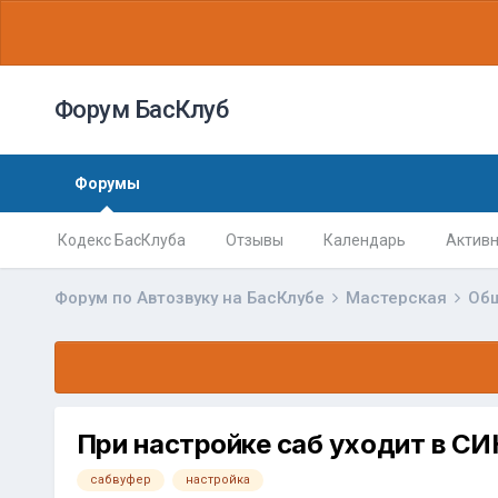
Форум БасКлуб
Форумы
Кодекс БасКлуба
Отзывы
Календарь
Активн
Форум по Автозвуку на БасКлубе
Мастерская
Об
При настройке саб уходит в С
сабвуфер
настройка