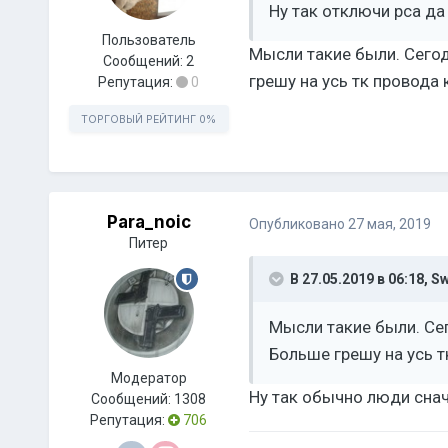
Ну так отключи рса да
Пользователь
Мысли такие были. Сегод
Сообщений:
2
грешу на усь тк провода 
Репутация:
0
ТОРГОВЫЙ РЕЙТИНГ
0%
Para_noic
Опубликовано
27 мая, 2019
Питер
В 27.05.2019 в 06:18,
Sw
Мысли такие были. Сег
Больше грешу на усь тк
Модератор
Ну так обычно люди сна
Сообщений:
1308
Репутация:
706