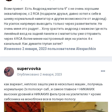
Всем привет. Есть Андроид магнитола 9" с не очень хорошим
эквалайзером, с 2 RCA (подарили друзья, давно хотел к себе в
шниву нормальный навигатор и другие возможности от андроид).
На усилок напрямую выводить только через разветвители. Не
очень меня это радует... Хочу срастить андроид с мажком где есть
линейный вход на задней панели и с магнитолы уже отправить
через 4 RCA более менее настроенный звук на усилок 4-х
канальный. Как думаете глупая затея?
Изменено
2 января, 2023
пользователем Alexpachkin
supervovka
Опубликовано
2 января, 2023
как вариант, неплохо зашла уже в несколько машин , получишь
нормальную 2х полоску+ саб , и самое главное = НИКАКИХ
высоких уровней и НИКАКИХ фильтров на усилителях = кроме
сабсоника на моноблоке все в полную полосу