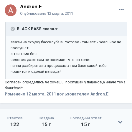
Andron.E
Опубликовано
12 марта, 2011
BLACK BASS сказал:
езжай на сходку бассклуба в Ростове - там есть реальное че
послушать
а так тема боян
человек даже сам не понимает что он хочет
начни разбиратся в процессах,в том басе какой тебе
нравится и сделай выводы!
Согласен определись че хочешь, послушай у пацанов,а иначе тема
баян:bye2:
Изменено
12 марта, 2011
пользователем Andron.E
Ответов
Создана
Последний ответ
122
15 г
15 г