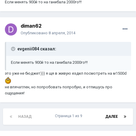
Если менять 900й то на ганибала 2000го!!!
diman62
Опубликовано
8 апреля, 2014
evgenii084 сказал:
Если менять 900й то на ганибала 2000го!!!
это уже не бюджет))) я щя в живую ездил посмотреть на м1500d
не впячатлен, но попробовать попробую, и отпишусь про
ощущения!
Страница 1 из 9
НАЗАД
ДАЛЕЕ