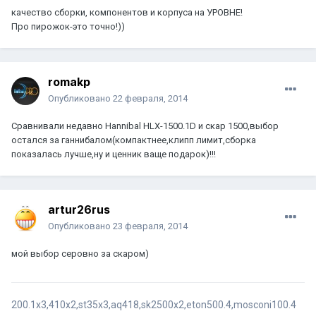
качество сборки, компонентов и корпуса на УРОВНЕ!
Про пирожок-это точно!))
romakp
Опубликовано
22 февраля, 2014
Сравнивали недавно Hannibal HLX-1500.1D и скар 1500,выбор
остался за ганнибалом(компактнее,клипп лимит,сборка
показалась лучше,ну и ценник ваще подарок)!!!
artur26rus
Опубликовано
23 февраля, 2014
мой выбор серовно за скаром)
200.1x3,410х2,st35x3,aq418,sk2500х2,eton500.4,mosconi100.4