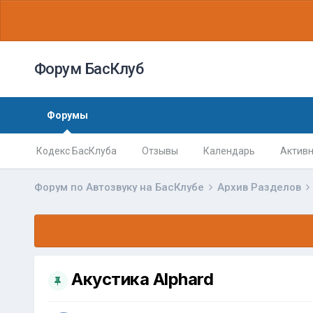
Форум БасКлуб
Форумы
Кодекс БасКлуба
Отзывы
Календарь
Активн
Форум по Автозвуку на БасКлубе
Архив Разделов
Акустика Alphard