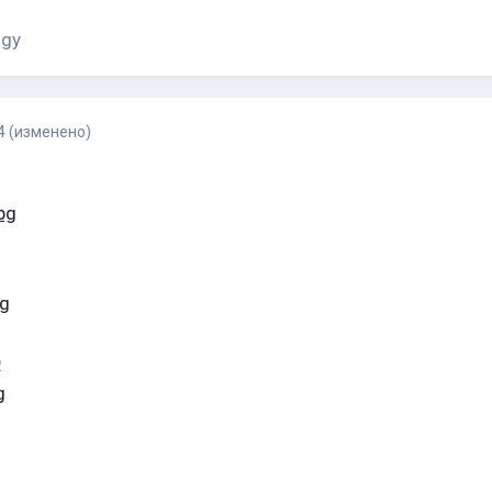
ogy
4
(изменено)
O