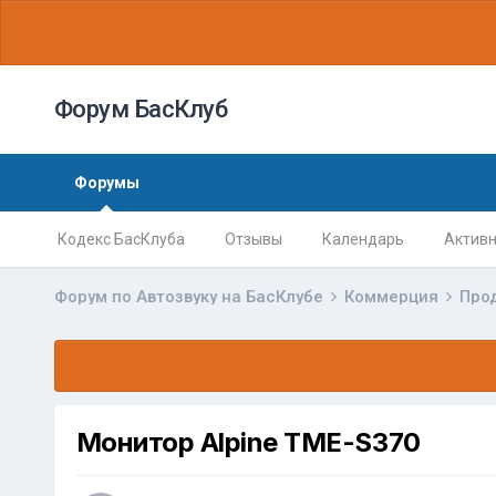
Форум БасКлуб
Форумы
Кодекс БасКлуба
Отзывы
Календарь
Активн
Форум по Автозвуку на БасКлубе
Коммерция
Про
Монитор Alpine TME-S370