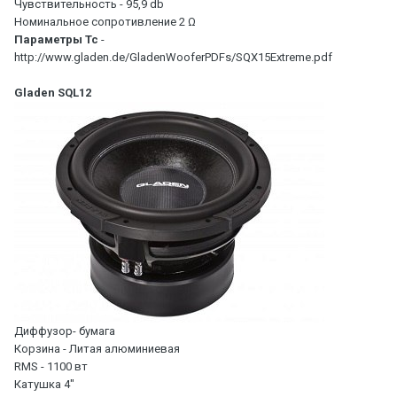
Чувствительность - 95,9 db
Номинальное сопротивление 2 Ω
Параметры Тс
-
http://www.gladen.de/GladenWooferPDFs/SQX15Extreme.pdf
Gladen SQL12
Диффузор- бумага
Корзина - Литая алюминиевая
RMS - 1100 вт
Катушка 4"