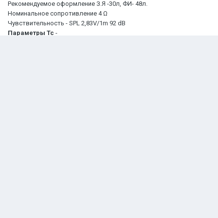
Рекомендуемое оформление З.Я -30л, ФИ- 48л.
Номинальное сопротивление 4 Ω
Чувствительность - SPL 2,83V/1m 92 dB
Параметры Тс
-
http://www.gladen.de/GladenWooferPDFs/ZERO_12_PRO.pdf
Изменено
30 января, 2015
пользователем Gladen
Эта тема закрыта для публикации ответов.
Подписчики
0
Перейти к списку тем