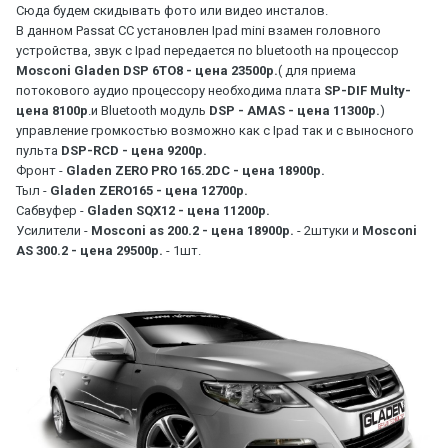
Сюда будем скидывать фото или видео инсталов.
В данном Passat CC установлен Ipad mini взамен головного
устройства, звук с Ipad передается по bluetooth на процессор
Mosconi Gladen DSP 6TO8 - цена 23500р.
( для приема
потокового аудио процессору необходима плата
SP-DIF Multy-
цена 8100р
.и Bluetooth модуль
DSP - AMAS - цена 11300р.
)
управление громкостью возможно как с Ipad так и с выносного
пульта
DSP-RCD - цена 9200р.
Фронт -
Gladen ZERO PRO 165.2DC - цена 18900р.
Тыл -
Gladen ZERO165 - цена 12700р.
Сабвуфер -
Gladen SQX12 - цена 11200р.
Усилители -
Mosconi as 200.2 - цена 18900р.
- 2штуки и
Mosconi
AS 300.2 - цена 29500р.
- 1шт.