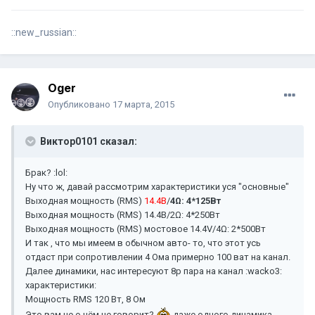
::new_russian::
Oger
Опубликовано
17 марта, 2015
Виктор0101 сказал:
Брак? :lol:
Ну что ж, давай рассмотрим характеристики уся "основные"
Выходная мощность (RMS)
14.4В
/
4Ω: 4*125Вт
Выходная мощность (RMS) 14.4В/2Ω: 4*250Вт
Выходная мощность (RMS) мостовое 14.4V/4Ω: 2*500Вт
И так , что мы имеем в обычном авто- то, что этот усь
отдаст при сопротивлении 4 Ома примерно 100 ват на канал.
Далее динамики, нас интересуют 8р пара на канал :wacko3:
характеристики:
Мощность RMS 120 Вт, 8 Ом
Это вам не о чём не говорит?
даже одного динамика