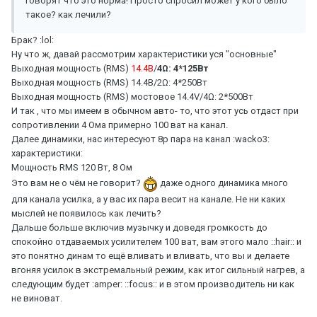
говорят что это норма! Просто спросил может у кого было
такое? как лечили?
Брак? :lol:
Ну что ж, давай рассмотрим характеристики уся "основные"
Выходная мощность (RMS)
14.4В
/
4Ω: 4*125Вт
Выходная мощность (RMS) 14.4В/2Ω: 4*250Вт
Выходная мощность (RMS) мостовое 14.4V/4Ω: 2*500Вт
И так , что мы имеем в обычном авто- то, что этот усь отдаст при
сопротивлении 4 Ома примерно 100 ват на канал.
Далее динамики, нас интересуют 8р пара на канал :wacko3:
характеристики:
Мощность RMS 120 Вт, 8 Ом
Это вам не о чём не говорит?
даже одного динамика много
для канала усилка, а у вас их пара весит на канале. Не ни каких
мыслей не появилось как лечить?
Дальше больше включив музычку и доведя громкость до
спокойно отдаваемых усилителем 100 ват, вам этого мало ::hair:: и
это понятно динам то ещё вливать и вливать, что вы и делаете
вгоняя усилок в экстремальный режим, как итог сильный нагрев, а
следующим будет :amper: ::focus:: и в этом производитель ни как
не виноват.