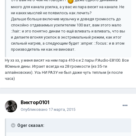
много для канала усилка, а у вас их пара весит на канале. Не
ни каких мыслей не появилось как лечить?
Дальше больше включив музычку и доведя громкость до
спокойно отдаваемых усилителем 100 ват, вам этого мало
::hair:: и это понятно динам то ещё вливать и вливать, что вы
и делаете вгоняя усилок в экстремальный режим, как итог
сильный нагрев, а следующим будет :amper: ::focus:: и в этом
производитель ни как не виноват.
Ну хз хз, у меня висят на нем пара 410-х и 2 пары P.Audio-E8100. Все
8Омные дины. Играет всегда на 28 громкости (из 35-ти
алпайновских). Усь НИ РАЗУ не был даже чуть теплым (и после
часа)
Виктор0101
Опубликовано
17 марта, 2015
Oger сказал: