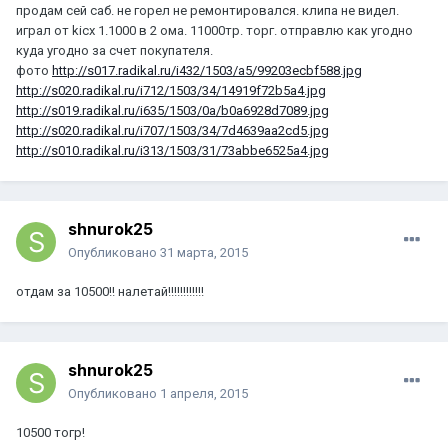
продам сей саб. не горел не ремонтировался. клипа не видел.
играл от kicx 1.1000 в 2 ома. 11000тр. торг. отправлю как угодно
куда угодно за счет покупателя.
фото
http://s017.radikal.ru/i432/1503/a5/99203ecbf588.jpg
http://s020.radikal.ru/i712/1503/34/14919f72b5a4.jpg
http://s019.radikal.ru/i635/1503/0a/b0a6928d7089.jpg
http://s020.radikal.ru/i707/1503/34/7d4639aa2cd5.jpg
http://s010.radikal.ru/i313/1503/31/73abbe6525a4.jpg
shnurok25
Опубликовано
31 марта, 2015
отдам за 10500!! налетай!!!!!!!!!!!!
shnurok25
Опубликовано
1 апреля, 2015
10500 тогр!