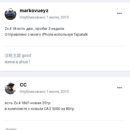
markovueyz
Опубликовано
1 июля, 2015
Zv.4 18 есть две , пробег 3 недели
Отправлено с моего iPhone используя Tapatalk
涼鞋主題:good:
жена в ahue !
СС
Опубликовано
1 июля, 2015
есть Zv.4 18d1 новая 35тр
в комплекте с новым САЗ 5000 за 80тр
:drinks: