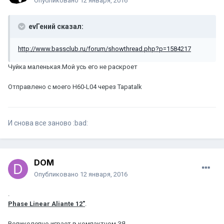
Опубликовано
12 января, 2016
evГений сказал:
http://www.bassclub.ru/forum/showthread.php?p=1584217
Чуйка маленькая.Мой усь его не раскроет
Отправлено с моего H60-L04 через Tapatalk
И снова все заново :bad:
DOM
Опубликовано
12 января, 2016
.
Phase Linear Aliante 12"
.
Великолепно играет в компактном ЗЯ.