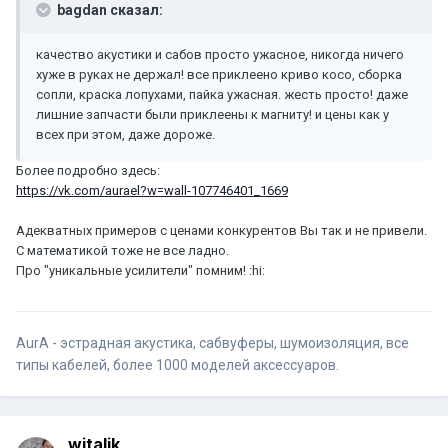
bagdan сказал:
качество акустики и сабов просто ужасное, никогда ничего
хуже в руках не держал! все приклеено криво косо, сборка
сопли, краска лопухами, пайка ужасная. жесть просто! даже
лишние запчасти были приклеены к магниту! и цены как у
всех при этом, даже дороже.
Более подробно здесь:
https://vk.com/aurael?w=wall-107746401_1669
Адекватных примеров с ценами конкурентов Вы так и не привели.
С математикой тоже не все ладно.
Про "уникальные усилители" помним! :hi:
AurA - эстрадная акустика, сабвуферы, шумоизоляция, все
типы кабелей, более 1000 моделей аксессуаров.
witalik