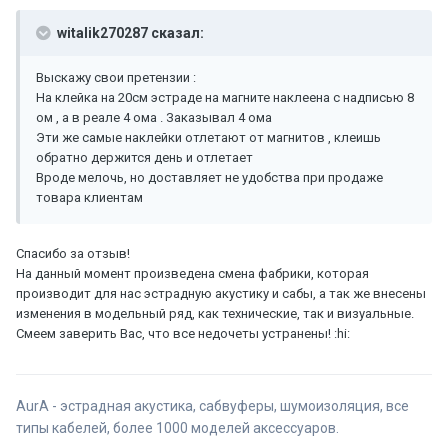
witalik270287 сказал:
Выскажу свои претензии :
На клейка на 20см эстраде на магните наклеена с надписью 8
ом , а в реале 4 ома . Заказывал 4 ома
Эти же самые наклейки отлетают от магнитов , клеишь
обратно держится день и отлетает
Вроде мелочь, но доставляет не удобства при продаже
товара клиентам
Спасибо за отзыв!
На данный момент произведена смена фабрики, которая
производит для нас эстрадную акустику и сабы, а так же внесены
изменения в модельный ряд, как технические, так и визуальные.
Смеем заверить Вас, что все недочеты устранены! :hi:
AurA - эстрадная акустика, сабвуферы, шумоизоляция, все
типы кабелей, более 1000 моделей аксессуаров.