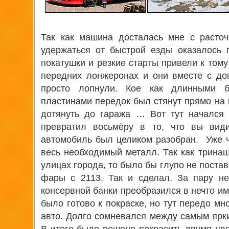
Так как машина досталась мне с расточ
удержаться от быстрой езды оказалось 
покатушки и резкие старты привели к том
передних лонжеронах и они вместе с до
просто лопнули. Кое как длинными б
пластинами передок был стянут прямо на 
дотянуть до гаража … Вот тут начался 
превратил восьмёру в то, что вы вид
автомобиль был целиком разобран. Уже 
весь необходимый металл. Так как тринаш
улицах города, то было бы глупо не поста
фары с 2113. Так и сделал. За пару не
консервной банки преобразился в нечто и
было готово к покраске, но тут передо мн
авто. Долго сомневался между самым ярк
В итоге было решено покрасить двумя цв