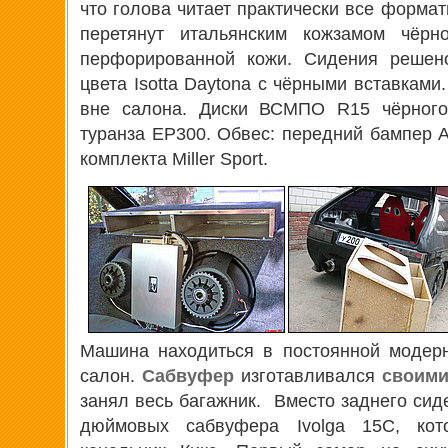
что голова читает практически все форма
перетянут итальянским кожзамом чёрн
перфорированной кожи. Сидения решено
цвета Isotta Daytona с чёрными вставками
вне салона. Диски ВСМПО R15 чёрного 
туранза ЕР300. Обвес: передний бампер A
комплекта Miller Sport.
Машина находиться в постоянной модерн
салон.
Сабвуфер
изготавливался
своими
занял весь багажник. Вместо заднего сид
дюймовых сабвуфера Ivolga 15C, кот