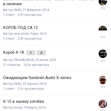
в наличии
Автор
Skillz
,
21 февраля, 2014
1
ответ
3.9т
просмотра
КОРОБ ПОД СА 12
Автор
rena-smile
,
5 мая, 2014
1
ответ
2.8т
просмотра
Короб X-18
1
2
Автор
TRULYALYAHA
,
25 июля, 2013
27
ответов
10.5т
просмотра
Ожидающим Sundown Audio X-series
Автор
Skillz
,
22 апреля, 2014
1
ответ
2.3т
просмотров
X-15 в калину хэтчбек
Автор
movar
,
19 марта, 2014