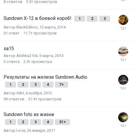
8
ответов
3.5т
просмотров
Sundown X-12 в боевой короб!
1
2
3
Автор
BlackEdition
,
12 марта, 2014
31
ответ
11.7т
просмотров
sa15
Автор
Alishka2104
,
3 марта, 2014
3
ответа
2.9т
просмотра
Результаты на железе Sundown Audio
1
2
3
4
7
Автор
XAH
,
6 ноября, 2012
99
ответов
37.4т
просмотров
Sundown foto из жизни
1
2
3
4
51
Автор
l-e-xx
,
26 января, 2011