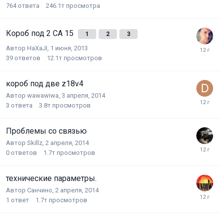
764
ответа
246.1т
просмотра
Короб под 2 СА 15
1
2
3
Автор
HaXaJI
,
1 июня, 2013
39
ответов
12.1т
просмотров
короб под две z18v4
Автор
wawawiwa
,
3 апреля, 2014
3
ответа
3.8т
просмотров
Проблемы со связью
Автор
Skillz
,
2 апреля, 2014
0
ответов
1.7т
просмотров
технические параметры.
Автор
Санчино
,
2 апреля, 2014
1
ответ
1.7т
просмотров