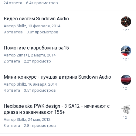
24
ответа
6.4т
просмотров
Видео систем Sundown Audio
Автор
Skillz
,
13 февраля, 2014
9
ответов
3.8т
просмотров
Помогите с коробом на sa15
Автор
Zima=)
,
2 марта, 2014
2
ответа
2.2т
просмотр
Мини-конкурс - лучшая витрина Sundown Audio
Автор
Skillz
,
16 января, 2014
4
ответа
3.5т
просмотров
Hexibase aka PWK design - 3 SA12 - начинают с
джаза и заканчивают 155+
Автор
Skillz
,
24 мая, 2012
3
ответа
2.8т
просмотров