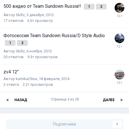
500 видео от Team Sundown Russia!!
1
2
Автор
Skillz
,
3 декабря, 2012
17
ответов
6.6т
просмотр
Фотосессия Team Sundown Russia/D Style Audio
1
2
Автор
Skillz
,
6 ноября, 2012
20
ответов
9.3т
просмотров
zv4 12"
Автор
kamika25rus
,
18 февраля, 2014
2
ответа
2.2т
просмотров
Страница 3 из 28
НАЗАД
ДАЛЕЕ
Подписчики
0