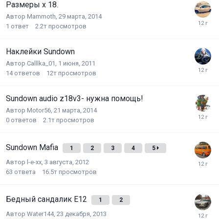
Размеры х 18.
Автор
Mammoth
,
29 марта, 2014
1
ответ
2.2т
просмотров
Наклейки Sundown
Автор
Calllka_01
,
1 июня, 2011
14
ответов
12т
просмотров
Sundown audio z18v3- нужна помощь!
Автор
Motor56
,
21 марта, 2014
0
ответов
2.1т
просмотров
Sundown Mafia
1
2
3
4
5
Автор
l-e-xx
,
3 августа, 2012
63
ответа
16.5т
просмотров
Бедный сандалик E12
1
2
Автор
Water144
,
23 декабря, 2013