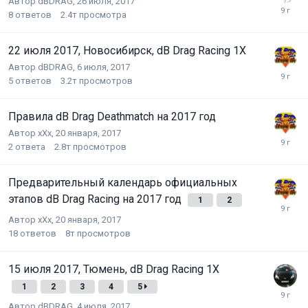
Автор
dBDRAG
,
26 июля, 2017
8
ответов
2.4т
просмотра
22 июля 2017, Новосибирск, dB Drag Racing 1Х
Автор
dBDRAG
,
6 июля, 2017
5
ответов
3.2т
просмотров
Правила dB Drag Deathmatch на 2017 год
Автор
xXx
,
20 января, 2017
2
ответа
2.8т
просмотров
Предварительный календарь официальных
этапов dB Drag Racing на 2017 год
1
2
Автор
xXx
,
20 января, 2017
18
ответов
8т
просмотров
15 июля 2017, Тюмень, dB Drag Racing 1X
1
2
3
4
5
Автор
dBDRAG
,
4 июля, 2017