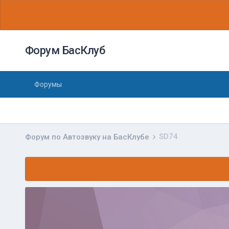
Форум БасКлуб
Форумы
SD74
Форум по Автозвуку на БасКлубе