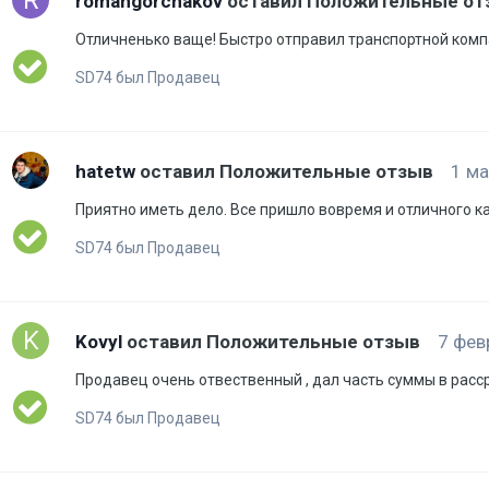
romangorchakov
оставил Положительные о
Отличненько ваще! Быстро отправил транспортной компа
SD74 был Продавец
hatetw
оставил Положительные отзыв
1 ма
Приятно иметь дело. Все пришло вовремя и отличного к
SD74 был Продавец
Kovyl
оставил Положительные отзыв
7 фев
Продавец очень отвественный , дал часть суммы в расср
SD74 был Продавец