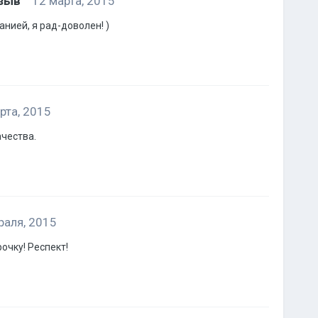
тзыв
12 марта, 2015
нией, я рад-доволен! )
рта, 2015
ачества.
раля, 2015
очку! Респект!