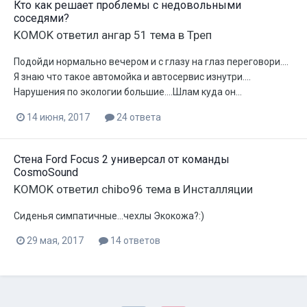
Кто как решает проблемы с недовольными
соседями?
KOMOK
ответил
ангар 51
тема в
Треп
Подойди нормально вечером и с глазу на глаз переговори....
Я знаю что такое автомойка и автосервис изнутри....
Нарушения по экологии большие....Шлам куда он...
14 июня, 2017
24 ответа
Стена Ford Focus 2 универсал от команды
CosmoSound
KOMOK
ответил
chibo96
тема в
Инсталляции
Сиденья симпатичные...чехлы Экокожа?:)
29 мая, 2017
14 ответов