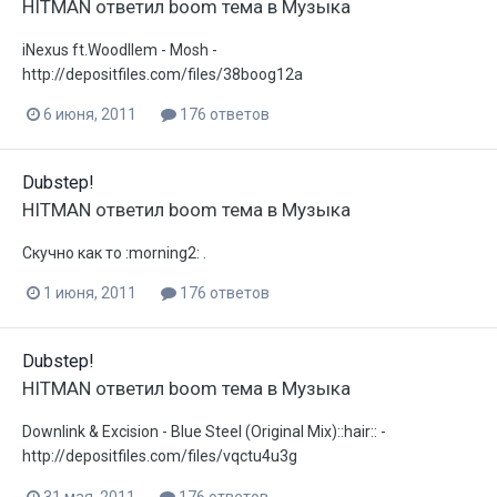
HITMAN
ответил
boom
тема в
Музыка
iNexus ft.Woodllem - Mosh -
http://depositfiles.com/files/38boog12a
6 июня, 2011
176 ответов
Dubstep!
HITMAN
ответил
boom
тема в
Музыка
Скучно как то :morning2: .
1 июня, 2011
176 ответов
Dubstep!
HITMAN
ответил
boom
тема в
Музыка
Downlink & Excision - Blue Steel (Original Mix)::hair:: -
http://depositfiles.com/files/vqctu4u3g
31 мая, 2011
176 ответов