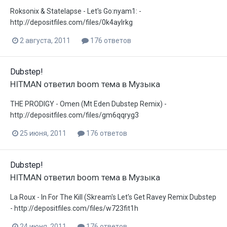
Roksonix & Statelapse - Let's Go:nyam1: -
http://depositfiles.com/files/0k4aylrkg
2 августа, 2011
176 ответов
Dubstep!
HITMAN
ответил
boom
тема в
Музыка
THE PRODIGY - Omen (Mt Eden Dubstep Remix) -
http://depositfiles.com/files/gm6qqryg3
25 июня, 2011
176 ответов
Dubstep!
HITMAN
ответил
boom
тема в
Музыка
La Roux - In For The Kill (Skream's Let's Get Ravey Remix Dubstep
- http://depositfiles.com/files/w723fit1h
24 июня, 2011
176 ответов