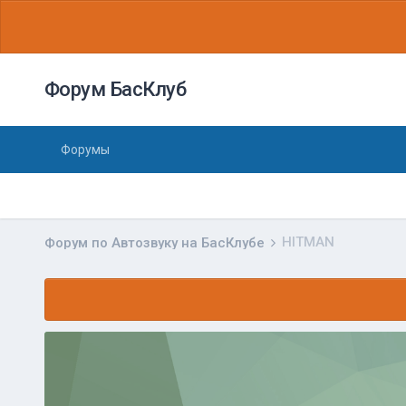
Форум БасКлуб
Форумы
HITMAN
Форум по Автозвуку на БасКлубе