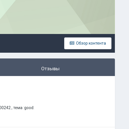
Обзор контента
Отзывы
00242 , тема :good: