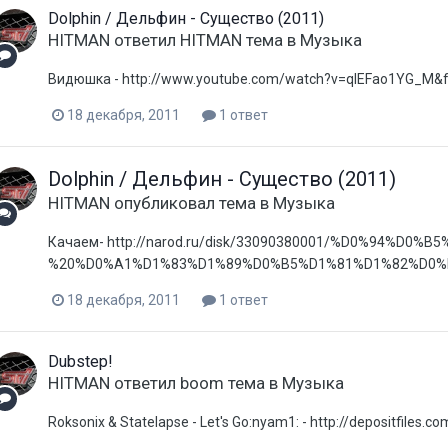
Dolphin / Дельфин - Существо (2011)
HITMAN
ответил
HITMAN
тема в
Музыка
Видюшка - http://www.youtube.com/watch?v=qlEFao1YG_M&f
18 декабря, 2011
1 ответ
Dolphin / Дельфин - Существо (2011)
HITMAN
опубликовал тема в
Музыка
Качаем- http://narod.ru/disk/33090380001/%D0%94%D
%20%D0%A1%D1%83%D1%89%D0%B5%D1%81%D1%82%D0%B2
18 декабря, 2011
1 ответ
Dubstep!
HITMAN
ответил
boom
тема в
Музыка
Roksonix & Statelapse - Let's Go:nyam1: - http://depositfiles.co