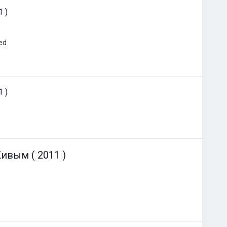
 )
ed
 )
ивым ( 2011 )