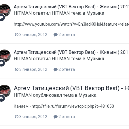
Артем Татищевский (VBT Вектор Beat) - Живым ( 2011
HITMAN
ответил
HITMAN
тема в
Музыка
http://www.youtube.com/watch?v=En3IadK0HuI&feature=relat
3 января, 2012
2 ответа
Артем Татищевский (VBT Вектор Beat) - Живым ( 2011
HITMAN
ответил
HITMAN
тема в
Музыка
3 января, 2012
2 ответа
Артем Татищевский (VBT Вектор Beat) - Ж
HITMAN
опубликовал тема в
Музыка
Качаем - http://tfile.ru/forum/viewtopic.php?t=481050
3 января, 2012
2 ответа