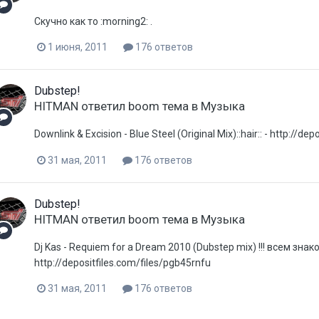
Скучно как то :morning2: .
1 июня, 2011
176 ответов
Dubstep!
HITMAN
ответил
boom
тема в
Музыка
Downlink & Excision - Blue Steel (Original Mix)::hair:: - http://de
31 мая, 2011
176 ответов
Dubstep!
HITMAN
ответил
boom
тема в
Музыка
Dj Kas - Requiem for a Dream 2010 (Dubstep mix) !!! всем знак
http://depositfiles.com/files/pgb45rnfu
31 мая, 2011
176 ответов