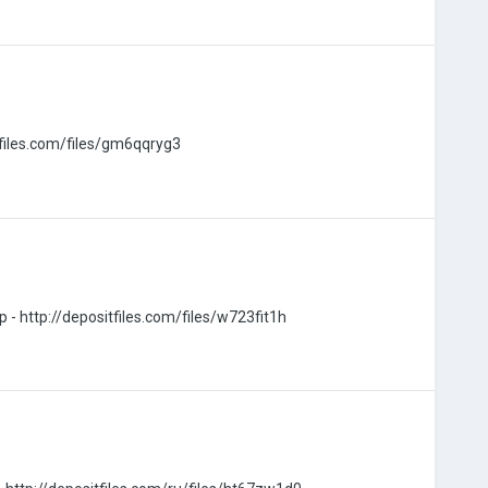
files.com/files/gm6qqryg3
p - http://depositfiles.com/files/w723fit1h