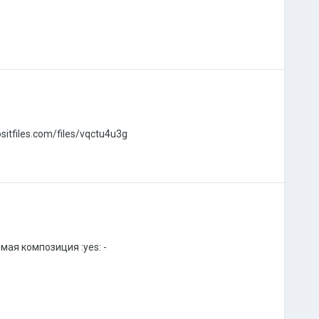
positfiles.com/files/vqctu4u3g
омая композиция :yes: -