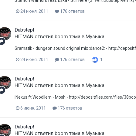
Stanton Warriors feat. Eska - Still Here (S. Vert Dubstep Remix)
24 июня, 2011
176 ответов
Dubstep!
HITMAN
ответил
boom
тема в
Музыка
Gramatik - dungeon sound original mix :dance2: - http://deposi
24 июня, 2011
176 ответов
1
Dubstep!
HITMAN
ответил
boom
тема в
Музыка
iNexus ft.Woodllem - Mosh - http://depositfiles.com/files/38bo
6 июня, 2011
176 ответов
Dubstep!
HITMAN
ответил
boom
тема в
Музыка