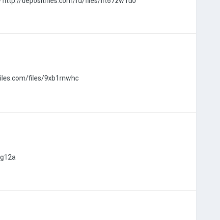
 - http://depositfiles.com/ru/files/ht67zw1d0
tfiles.com/files/9xb1rnwhc
og12a