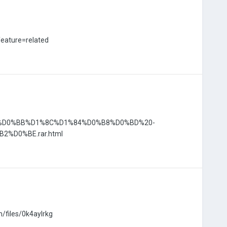
eature=related
0%B5%D0%BB%D1%8C%D1%84%D0%B8%D0%BD%20-
%D0%BE.rar.html
m/files/0k4aylrkg