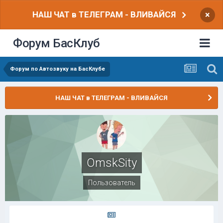
НАШ ЧАТ в ТЕЛЕГРАМ - ВЛИВАЙСЯ
×
Форум БасКлуб
Форум по Автозвуку на БасКлубе
НАШ ЧАТ в ТЕЛЕГРАМ - ВЛИВАЙСЯ
OmskSity
Пользователь