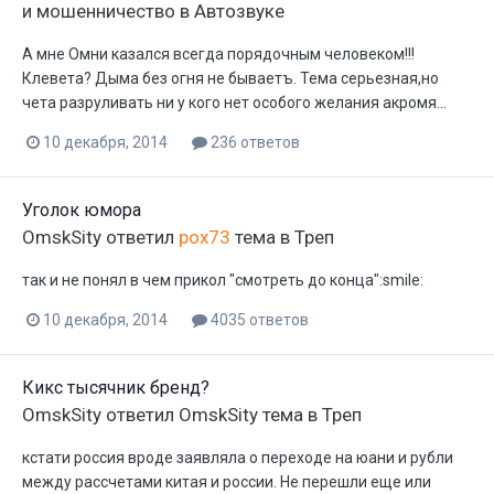
и мошенничество в Автозвуке
А мне Омни казался всегда порядочным человеком!!!
Клевета? Дыма без огня не бываетъ. Тема серьезная,но
чета разруливать ни у кого нет особого желания акромя...
10 декабря, 2014
236 ответов
Уголок юмора
OmskSity
ответил
pox73
тема в
Треп
так и не понял в чем прикол "смотреть до конца":smile:
10 декабря, 2014
4035 ответов
Кикс тысячник бренд?
OmskSity
ответил
OmskSity
тема в
Треп
кстати россия вроде заявляла о переходе на юани и рубли
между рассчетами китая и россии. Не перешли еще или