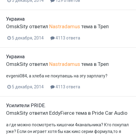
5 декабря, 2014
129 ответов
Украина
OmskSity
ответил
Nastradamus
тема в
Треп
5 декабря, 2014
4113 ответа
Украина
OmskSity
ответил
Nastradamus
тема в
Треп
evgenii084, а хлеба не покупаешь на эту зарплату?
5 декабря, 2014
4113 ответа
Усилители PRIDE.
OmskSity
ответил
EddyFierce
тема в
Pride Car Audio
а где можно посмотреть кишочки 4канальника? Кто покупал
уже? Если он играет хотя бы как кикс серии формула,то я