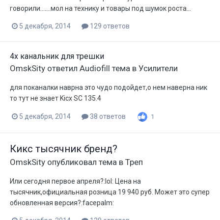
говорили.......мол на технику и товары под шумок роста...
5 декабря, 2014
129 ответов
4х канальник для трешки
OmskSity
ответил
Audiofill
тема в
Усилители
для поканалки наврна это чудо подойдет,о нем наверна ник
то тут не знает Kicx SC 135.4
5 декабря, 2014
38 ответов
1
Кикс тысячник бренд?
OmskSity
опубликовал тема в
Треп
Или сегодня первое апреля?:lol: Цена на
тысячник,официальная розница 19 940 руб. Может это супер
обновленная версия?:facepalm: