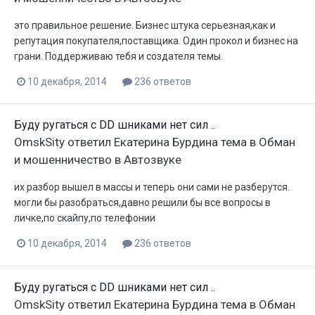
это правильное решение. Бизнес штука серьезная,как и
репутация покупателя,поставщика. Один прокол и бизнес на
грани. Поддерживаю тебя и создателя темы.
10 декабря, 2014
236 ответов
Буду ругаться с DD шниками нет сил ..
OmskSity
ответил
Екатерина Бурдина
тема в
Обман
и мошенничество в Автозвуке
их разбор вышел в массы и теперь они сами не разберутся.
могли бы разобраться,давно решили бы все вопросы в
личке,по скайпу,по телефонии
10 декабря, 2014
236 ответов
Буду ругаться с DD шниками нет сил ..
OmskSity
ответил
Екатерина Бурдина
тема в
Обман