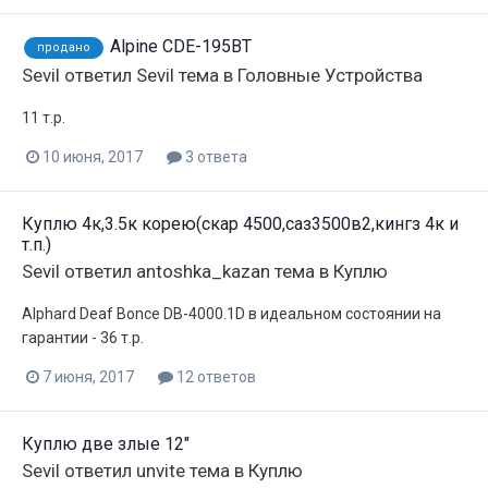
Alpine CDE-195BT
продано
Sevil
ответил
Sevil
тема в
Головные Устройства
11 т.р.
10 июня, 2017
3 ответа
Куплю 4к,3.5к корею(скар 4500,саз3500в2,кингз 4к и
т.п.)
Sevil
ответил
antoshka_kazan
тема в
Куплю
Alphard Deaf Bonce DB-4000.1D в идеальном состоянии на
гарантии - 36 т.р.
7 июня, 2017
12 ответов
Куплю две злые 12"
Sevil
ответил
unvite
тема в
Куплю