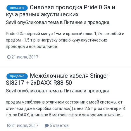
Силовая проводка Pride 0 Ga и
продано
куча разных акустических
Sevil
опубликовал тема в
Питание и проводка
Pride 0 Ga чёрный минус 1+м. и красный плюс 1,2м. с колбой и
предом - 1,5 т.р. в нагрузку отдаю кучу акустических
проводов и всё остальное
21 июля, 2017
Межблочные кабеля Stinger
продано
SI8217 + 2хDAXX R88-50
Sevil
опубликовал тема в
Питание и проводка
продам межблоки в отличном состоянии с моей системы, от
стингера даже коробка осталась)) цена 2,5 т.р. за стингер и 3
т.р. за DAXX, длина по 5 метров, с фото заморачиваться не...
21 июля, 2017
5 ответов