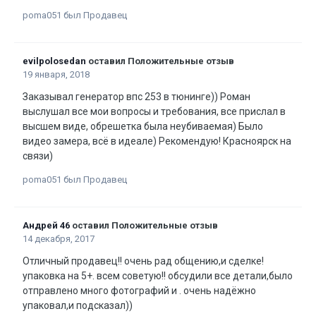
poma051 был Продавец
evilpolosedan
оставил Положительные отзыв
19 января, 2018
Заказывал генератор впс 253 в тюнинге)) Роман
выслушал все мои вопросы и требования, все прислал в
высшем виде, обрешетка была неубиваемая) Было
видео замера, всё в идеале) Рекомендую! Красноярск на
связи)
poma051 был Продавец
Андрей 46
оставил Положительные отзыв
14 декабря, 2017
Отличный продавец!! очень рад общению,и сделке!
упаковка на 5+. всем советую!! обсудили все детали,было
отправлено много фотографий и . очень надёжно
упаковал,и подсказал))