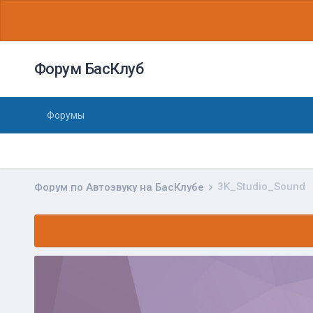
Форум БасКлуб
Форумы
3K_Studio_Sound
Форум по Автозвуку на БасКлубе