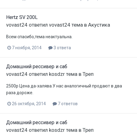
Hertz SV 200L
vovast24
ответил
vovast24
тема в
Акустика
Всем спасибо,тема неактуальна.
7 ноября, 2014
3 ответа
Домашний рессивер и саб
vovast24
ответил
kosdzr
тема в
Треп
2500р Цена да-халява.У нас аналогичный продают в два
раза дороже.
26 октября, 2014
7 ответов
Домашний рессивер и саб
vovast24
ответил
kosdzr
тема в
Треп