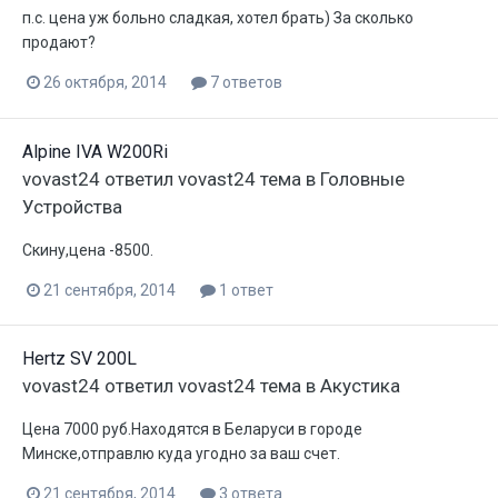
п.с. цена уж больно сладкая, хотел брать) За сколько
продают?
26 октября, 2014
7 ответов
Alpine IVA W200Ri
vovast24
ответил
vovast24
тема в
Головные
Устройства
Скину,цена -8500.
21 сентября, 2014
1 ответ
Hertz SV 200L
vovast24
ответил
vovast24
тема в
Акустика
Цена 7000 руб.Находятся в Беларуси в городе
Минске,отправлю куда угодно за ваш счет.
21 сентября, 2014
3 ответа