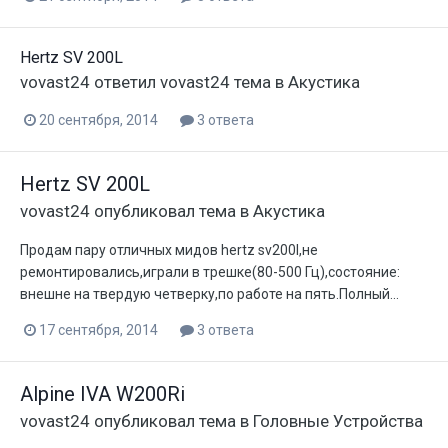
Hertz SV 200L
vovast24
ответил
vovast24
тема в
Акустика
20 сентября, 2014
3 ответа
Hertz SV 200L
vovast24
опубликовал тема в
Акустика
Продам пару отличных мидов hertz sv200l,не
ремонтировались,играли в трешке(80-500 Гц),состояние:
внешне на твердую четверку,по работе на пять.Полный...
17 сентября, 2014
3 ответа
Alpine IVA W200Ri
vovast24
опубликовал тема в
Головные Устройства