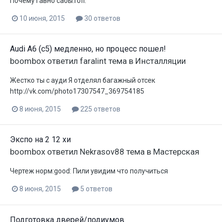
Почему гавно сабы:rofl:
10 июня, 2015
30 ответов
Audi A6 (с5) медленно, но процесс пошел!
boombox
ответил
faralint
тема в
Инсталляции
Жестко ты с ауди Я отделял багажный отсек
http://vk.com/photo17307547_369754185
8 июня, 2015
225 ответов
Экспо на 2 12 хи
boombox
ответил
Nekrasov88
тема в
Мастерская
Чертеж норм:good: Пили увидим что получиться
8 июня, 2015
5 ответов
Подготовка дверей/подиумов