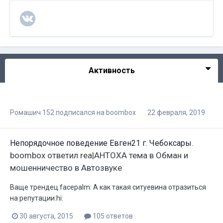
Активность
Ромашич 152
подписался на
boombox
22 февраля, 2019
Непорядочное поведение Евген21 г. Чебоксары.
boombox
ответил
rea|AHTOXA
тема в
Обман и
мошенничество в Автозвуке
Ваще трендец:facepalm: А как такая ситуевина отразиться
на репутации:hi:
30 августа, 2015
105 ответов