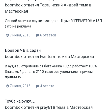
boombox
ответил
Тартынский Андрей
тема в
Мастерская
Линзой отлично служит материал Шумoff ГЕРМЕТОН А15Л
(это не реклама
7 июня, 2015
6 ответов
Боевой ЧВ в седан
boombox
ответил
Ivanterm
тема в
Мастерская
В ауди а6 отделение от багажника +3 дб,работает 100%
Знакомый делал в 2110,тоже рез увеличился,причем
прилично
7 июня, 2015
4 ответа
Труба на ружу......
boombox
ответил
prey618
тема в
Мастерская