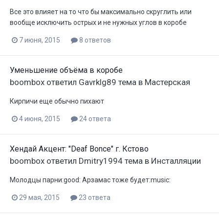
Все это влияет на то что бы максимально скруглить или
вообще исключить острых и не нужных углов в коробе
7 июня, 2015
8 ответов
Уменьшение объёма в коробе
boombox
ответил
Gavrklg89
тема в
Мастерская
Кирпичи еще обычно пихают
4 июня, 2015
24 ответа
Хендай Акцент: "Deaf Bonce" г. Кстово
boombox
ответил
Dmitry1994
тема в
Инсталляции
Молодцы парни:good: Арзамас тоже будет:music:
29 мая, 2015
23 ответа