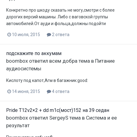
Конкретно про шкоду сказать не могу,смотри с более
дорогих версий машины. Либо с ваговской группы
автомобилей.От ауди и фольца,должны подойти
10 июля, 2015
2 ответа
подскажите по аккумам
boombox
ответил
всем добра
тема в
Питание
аудиосистемы
Кислоту под капот,Агм в багажник:good:
14 июня, 2015
4 ответа
Pride T12v2×2 + dd m1c(мост)152 на 39 седан
boombox
ответил
SergeyS
тема в
Система и ее
результат