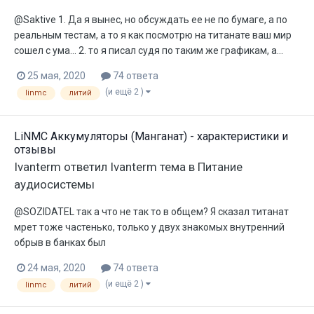
@Saktive 1. Да я вынес, но обсуждать ее не по бумаге, а по
реальным тестам, а то я как посмотрю на титанате ваш мир
сошел с ума... 2. то я писал судя по таким же графикам, а...
25 мая, 2020
74 ответа
(и ещё 2 )
linmc
литий
LiNMC Аккумуляторы (Манганат) - характеристики и
отзывы
Ivanterm
ответил
Ivanterm
тема в
Питание
аудиосистемы
@SOZIDATEL так а что не так то в общем? Я сказал титанат
мрет тоже частенько, только у двух знакомых внутренний
обрыв в банках был
24 мая, 2020
74 ответа
(и ещё 2 )
linmc
литий