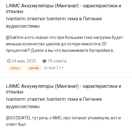
LiNMC Аккумуляторы (Манганат) - характеристики и
отзывы
Ivanterm
ответил
Ivanterm
тема в
Питание
аудиосистемы
@Saktive а кто сказал что при большем токе нагрузки будет
меньше количество циклов до потери емкости в 20
процентов?! Далее а вы что высаживаете батарейки в...
24 мая, 2020
74 ответа
(и ещё 2 )
linmc
литий
LiNMC Аккумуляторы (Манганат) - характеристики и
отзывы
Ivanterm
ответил
Ivanterm
тема в
Питание
аудиосистемы
@SOZIDATEL тут речь о NMC, про титанат упомянули, вот и
ответ был