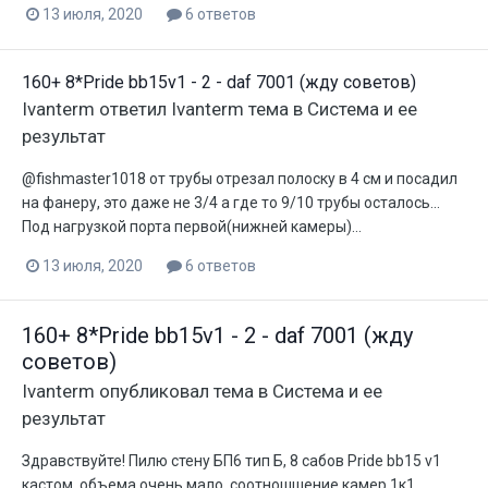
13 июля, 2020
6 ответов
160+ 8*Pride bb15v1 - 2 - daf 7001 (жду советов)
Ivanterm
ответил
Ivanterm
тема в
Система и ее
результат
@fishmaster1018 от трубы отрезал полоску в 4 см и посадил
на фанеру, это даже не 3/4 а где то 9/10 трубы осталось...
Под нагрузкой порта первой(нижней камеры)...
13 июля, 2020
6 ответов
160+ 8*Pride bb15v1 - 2 - daf 7001 (жду
советов)
Ivanterm
опубликовал тема в
Система и ее
результат
Здравствуйте! Пилю стену БП6 тип Б, 8 сабов Pride bb15 v1
кастом, объема очень мало, соотношшение камер 1к1,