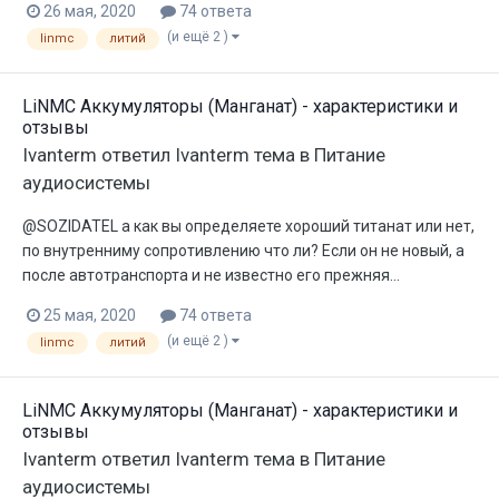
26 мая, 2020
74 ответа
(и ещё 2 )
linmc
литий
LiNMC Аккумуляторы (Манганат) - характеристики и
отзывы
Ivanterm
ответил
Ivanterm
тема в
Питание
аудиосистемы
@SOZIDATEL а как вы определяете хороший титанат или нет,
по внутренниму сопротивлению что ли? Если он не новый, а
после автотранспорта и не известно его прежняя...
25 мая, 2020
74 ответа
(и ещё 2 )
linmc
литий
LiNMC Аккумуляторы (Манганат) - характеристики и
отзывы
Ivanterm
ответил
Ivanterm
тема в
Питание
аудиосистемы