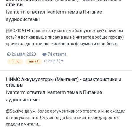
отзывы
Ivanterm
ответил
Ivanterm
тема в
Питание
аудиосистемы
@SOZIDATEL простите а у кого нмс бахнул в жару? примеры
есть? я вот как выше писал(а вы не читаете вообще походу)
прочитал достаточное количество форумов и подобных...
26 мая, 2020
74 ответа
(и ещё 2 )
linmc
литий
LiNMC Аккумуляторы (Манганат) - характеристики и
отзывы
Ivanterm
ответил
Ivanterm
тема в
Питание
аудиосистемы
@Saktive да уж, более аргументивного ответа, я и не ожидал
от вас услышать. Смысл тогда было писать бред, просто б
сидели и читали...