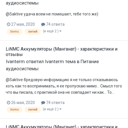
аудиосистемы
@Saktive удача всем не помешает, тебе того же)
27 мая, 2020
74 ответа
(и ещё 2 )
linmc
литий
LiNMC Аккумуляторы (Манганат) - характеристики и
отзывы
Ivanterm
ответил
Ivanterm
тема в
Питание
аудиосистемы
@Saktive бредовую информацию я не только отказываюсь
хоть как то воспринимать, я ее пропускаю мимо... Смысл того
что вы писала, с практикой она не совпадает ни как... То...
26 мая, 2020
74 ответа
(и ещё 2 )
linmc
литий
LiNMC Аккумуляторы (Манганат) - характеристики и