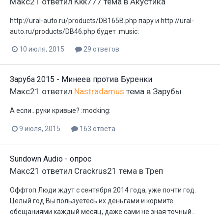
Макс21
ответил
Kkk777
тема в
Акустика
http://ural-auto.ru/products/DB165B.php пару и http://ural-
auto.ru/products/DB46.php будет :music:
10 июля, 2015
29 ответов
Заруба 2015 - Минеев против Буренки
Макс21
ответил
Nastradamus
тема в
Зарубы
А если...руки кривые? :mocking:
9 июля, 2015
163 ответа
Sundown Audio - опрос
Макс21
ответил
Crackrus21
тема в
Треп
Оффтоп Люди ждут с сентября 2014 года, уже почти год.
Целый год Вы пользуетесь их деньгами и кормите
обещаниями каждый месяц, даже сами не зная точный...