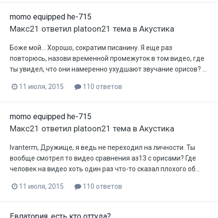
momo equipped he-715
Макс21
ответил
platoon21
тема в
Акустика
Боже мой... Хорошо, сократим писанину. Я еще раз
повторюсь, назови временной промежуток в том видео, где
ты увидел, что они намеренно ухудшают звучание орисов? ...
11 июля, 2015
110 ответов
momo equipped he-715
Макс21
ответил
platoon21
тема в
Акустика
Ivanterm, Дружище, я ведь не переходил на личности. Ты
вообще смотрел то видео сравнения аз13 с орисами? Где
человек на видео хоть один раз что-то сказал плохого об...
11 июля, 2015
110 ответов
Евпатория, есть кто оттуда?