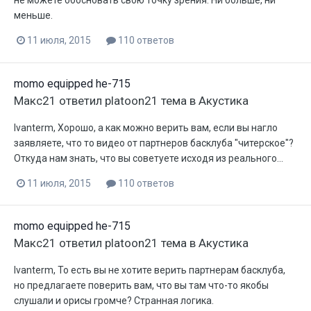
не можете обосновать свою точку зрения. Ни больше, ни
меньше.
11 июля, 2015
110 ответов
momo equipped he-715
Макс21
ответил
platoon21
тема в
Акустика
Ivanterm, Хорошо, а как можно верить вам, если вы нагло
заявляете, что то видео от партнеров басклуба "читерское"?
Откуда нам знать, что вы советуете исходя из реального...
11 июля, 2015
110 ответов
momo equipped he-715
Макс21
ответил
platoon21
тема в
Акустика
Ivanterm, То есть вы не хотите верить партнерам басклуба,
но предлагаете поверить вам, что вы там что-то якобы
слушали и орисы громче? Странная логика.