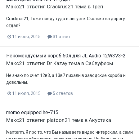
Макс21
ответил
Crackrus21
тема в
Треп
Crackrus21, Тоже поеду туда в августе. Сколько на дорогу
отдал?
11 июля, 2015
31 ответ
Рекомендуемый короб 50л для JL Audio 12W3V3-2
Макс21
ответил
Dr Kazay
тема в
Сабвуферы
Не знаю по счет 12в3, а 13в7 пихали в заводские короба и
довольны.
11 июля, 2015
5 ответов
momo equipped he-715
Макс21
ответил
platoon21
тема в
Акустика
Ivanterm, Я про то, что Вы называете видео читерским, а сами