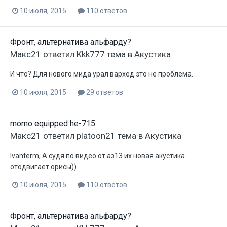
10 июля, 2015
110 ответов
Фронт, альтернатива альфарду?
Макс21
ответил
Kkk777
тема в
Акустика
И что? Для нового мида урал вархед это не проблема.
10 июля, 2015
29 ответов
momo equipped he-715
Макс21
ответил
platoon21
тема в
Акустика
Ivanterm, А судя по видео от аз13 их новая акустика
отодвигает орисы))
10 июля, 2015
110 ответов
Фронт, альтернатива альфарду?