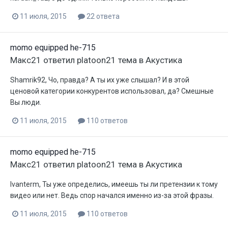
11 июля, 2015
22 ответа
momo equipped he-715
Макс21
ответил
platoon21
тема в
Акустика
Shamrik92, Чо, правда? А ты их уже слышал? И в этой
ценовой категории конкурентов использовал, да? Смешные
Вы люди.
11 июля, 2015
110 ответов
momo equipped he-715
Макс21
ответил
platoon21
тема в
Акустика
Ivanterm, Ты уже определись, имеешь ты ли претензии к тому
видео или нет. Ведь спор начался именно из-за этой фразы.
11 июля, 2015
110 ответов