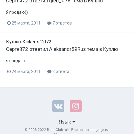
Сергей72
ответил
gleb_076
тема в
Куплю
Я продаю))
25 марта, 2011
7 ответов
Куплю Kicker s12l72.
Сергей72
ответил
Aleksandr59Rus
тема в
Куплю
я продаю..
24 марта, 2011
2 ответа
Язык
© 2008-2022 BassClub.ru™. Все права защищены.