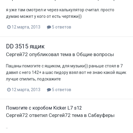
я уже там смотрел и через калькулятор считал. просто
думаю может у кого от есть чертяжи))
12 марта, 2013
5 ответов
DD 3515 ящик
Сергей72
опубликовал тема в
Общие вопросы
Пацаны помогите с ящиком, для музыки)) раньше стоял в 7
давил с него 142+ а шас пидору взял вот не знаю какой ящик
лучше спилить, подскажите
12 марта, 2013
5 ответов
Помогите с коробом Kicker L7 s12
Сергей72
ответил
Сергей72
тема в
Сабвуферы
..