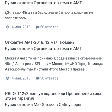
Русик
ответил
Организатор
тема в
АМТ
@Ильдар, 48гц там было, иначе бы прога красным не
засветилась
14 мая, 2018
50 ответов
Открытие АМТ-2018. 12 мая. Тюмень.
Русик
ответил
Организатор
тема в
АМТ
Может я чего то не понимаю. Вроде в классе ограничение
45гц? А вот резы: SPL шоу – Монстр № ФИО Город Команда
Автомобиль max Инсталл Итого Место 1 Яркеев...
14 мая, 2018
50 ответов
PRIDE T12v2 лопнул подвес или Превышении хода
это не гарантия
Русик
ответил
МакS
тема в
Сабвуферы