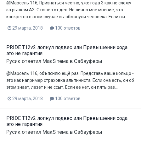
@Марсель 116, Признаться честно, уже года 3 как не слежу
за рынком АЗ. Отошёл от дел. Но лично мое мнение, что
конкретно в этом случае вы обманули человека. Если вы...
29 марта, 2018
100 ответов
PRIDE T12v2 лопнул подвес или Превышении хода
это не гарантия
Русик
ответил
МакS
тема в
Сабвуферы
@Марсель 116, объясняю ещё раз. Представь ваше кольцо -
это как например страховка альпиниста. Если она есть, он об
этом знает, лезет и не ссыт. Если ее нет, он пять раз...
29 марта, 2018
100 ответов
PRIDE T12v2 лопнул подвес или Превышении хода
это не гарантия
Русик
ответил
МакS
тема в
Сабвуферы