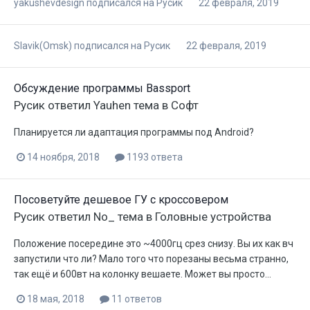
yakushevdesign
подписался на
Русик
22 февраля, 2019
Slavik(Omsk)
подписался на
Русик
22 февраля, 2019
Обсуждение программы Bassport
Русик
ответил
Yauhen
тема в
Софт
Планируется ли адаптация программы под Android?
14 ноября, 2018
1193 ответа
Посоветуйте дешевое ГУ с кроссовером
Русик
ответил
No_
тема в
Головные устройства
Положение посередине это ~4000гц срез снизу. Вы их как вч
запустили что ли? Мало того что порезаны весьма странно,
так ещё и 600вт на колонку вешаете. Может вы просто...
18 мая, 2018
11 ответов