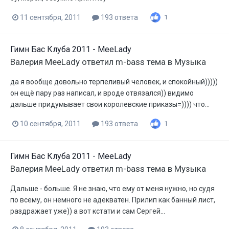
11 сентября, 2011
193 ответа
1
Гимн Бас Клуба 2011 - MeeLady
Валерия MeeLady
ответил
m-bass
тема в
Музыка
да я вообще довольно терпеливый человек, и спокойный)))))
он ещё пару раз написал, и вроде отвязался)) видимо
дальше придумывает свои королевские приказы=)))) что...
10 сентября, 2011
193 ответа
1
Гимн Бас Клуба 2011 - MeeLady
Валерия MeeLady
ответил
m-bass
тема в
Музыка
Дальше - больше. Я не знаю, что ему от меня нужно, но судя
по всему, он немного не адекватен. Прилип как банный лист,
раздражает уже)) а вот кстати и сам Сергей...