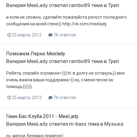
Валерия MeeLady
ответил
rambo89
тема в
Треп
и если не сложно, сделайте пожалуйста репост последнего
сообщения на моей стене)) http://vk.com/meelady
25 марта, 2012
76 ответов
Поможем Лерке Meelady
Валерия MeeLady
ответил
rambo89
тема в
Треп
Ребята, спасибо огромное=))):hi: в долгу не останусь)) мне
очень важна ваша поддержка=)) ну, с меня песня за
помощь))))))
25 марта, 2012
76 ответов
Гимн Бас Клуба 2011 - MeeLady
Валерия MeeLady
ответил
m-bass
тема в
Музыка
оу, мерси, безумно приятно)