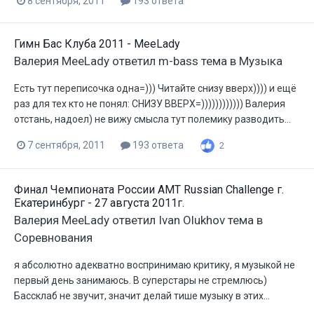
8 сентября, 2011
193 ответа
Гимн Бас Клуба 2011 - MeeLady
Валерия MeeLady
ответил
m-bass
тема в
Музыка
Есть тут переписочка одна=))) Читайте снизу вверх)))) и ещё
раз для тех кто не понял: СНИЗУ ВВЕРХ=)))))))))))) Валерия
отстань, надоел) не вижу смысла тут полемику разводить...
7 сентября, 2011
193 ответа
2
Финал Чемпионата России АМТ Russian Challenge г.
Екатеринбург - 27 августа 2011г.
Валерия MeeLady
ответил
Ivan Olukhov
тема в
Соревнования
я абсолютно адекватно воспринимаю критику, я музыкой не
первый день занимаюсь. В суперстары не стремлюсь)
Бассклаб не звучит, значит делай тише музыку в этих...