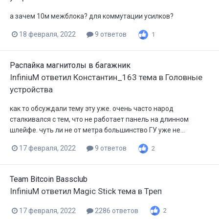
а зачем 10м межблока? для коммутации усилков?
18 февраля, 2022
9 ответов
1
Распайка магнитолы в багажник
InfiniuM
ответил
Константин_163
тема в
Головные
устройства
как то обсуждали тему эту уже. очень часто народ
сталкивался с тем, что не работает панель на длинном
шлейфе. чуть ли не от метра большинство ГУ уже не...
17 февраля, 2022
9 ответов
2
Team Bitcoin Bassclub
InfiniuM
ответил
Magic Stick
тема в
Треп
17 февраля, 2022
2286 ответов
2