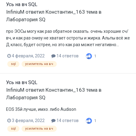
Усь на вч SQL
InfiniuM
ответил
Константин_163
тема в
Лаборатория SQ
про ЭОСы могу как раз обратное сказать. очень хорошие сч/
вч, и как раз снизу не хватает остроты и жирка. Альпы всё же
Д класс, будет острее, но это как раз может негативно...
4 февраля, 2022
14 ответов
1
sql
усилитель на вч
Усь на вч SQL
InfiniuM
ответил
Константин_163
тема в
Лаборатория SQ
EOS 35й лучше, имхо. либо Audison
3 февраля, 2022
14 ответов
1
sql
усилитель на вч