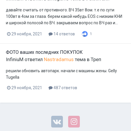
давайте считать от противного. ВЧ 35вт 8ом. т.е по сути
100вт в 4ом за глаза. берем какой нибудь EOS c низким КНИ
и широкой полосой по ВЧ. закрываем вопрос по ВЧ раз и...
29 ноября, 2021
14 ответов
1
ФОТО ваших последних ПОКУПОК
InfiniuM
ответил
Nastradamus
тема в
Треп
решили обновить автопарк. начали с машины жены. Gelly
Tugella
29 ноября, 2021
487 ответов