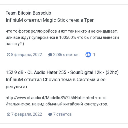
Team Bitcoin Bassclub
InfiniuM
ответил
Magic Stick
тема в
Треп
что то фоток роллс-ройсов и яхт так ни кто и не скидывает.
или все ждут суперскачка в 100500% что бы потом вывести
валюту? )
8 февраля, 2022
2286 ответов
1
152.9 dB - CL Audio Hater 255 - SounDigital 12k - (32hz)
InfiniuM
ответил
Chovich
тема в
Система и ее
результат
http://www.cl-audio.it/Modelli/SW/255Hater.html что то
Итальянское. на вид обычный китайский конструктор.
7 февраля, 2022
7 ответов