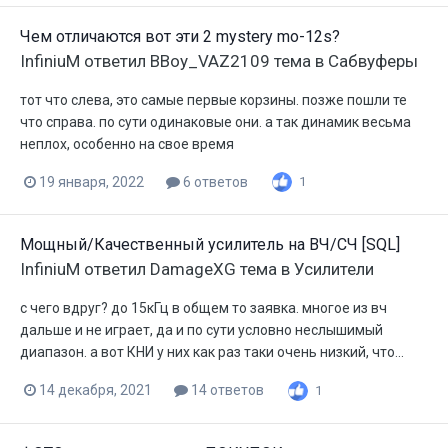
Чем отличаются вот эти 2 mystery mo-12s?
InfiniuM
ответил
BBoy_VAZ2109
тема в
Сабвуферы
тот что слева, это самые первые корзины. позже пошли те
что справа. по сути одинаковые они. а так динамик весьма
неплох, особенно на свое время
19 января, 2022
6 ответов
1
Мощный/Качественный усилитель на ВЧ/СЧ [SQL]
InfiniuM
ответил
DamageXG
тема в
Усилители
с чего вдруг? до 15кГц в общем то заявка. многое из вч
дальше и не играет, да и по сути условно неслышимый
диапазон. а вот КНИ у них как раз таки очень низкий, что...
14 декабря, 2021
14 ответов
1