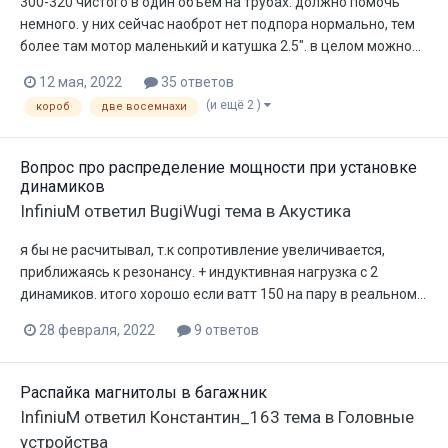
300-320 чистого в один объём на трубах. должно помочь
немного. у них сейчас наоброт нет подпора нормально, тем
более там мотор маленький и катушка 2.5". в целом можно...
12 мая, 2022
35 ответов
(и ещё 2 )
короб
две восемнахи
Вопрос про распределение мощности при установке
динамиков
InfiniuM
ответил
BugiWugi
тема в
Акустика
я бы не расчитывал, т.к сопротивление увеличивается,
приближаясь к резонансу. + индуктивная нагрузка с 2
динамиков. итого хорошо если ватт 150 на пару в реальном...
28 февраля, 2022
9 ответов
Распайка магнитолы в багажник
InfiniuM
ответил
Константин_163
тема в
Головные
устройства