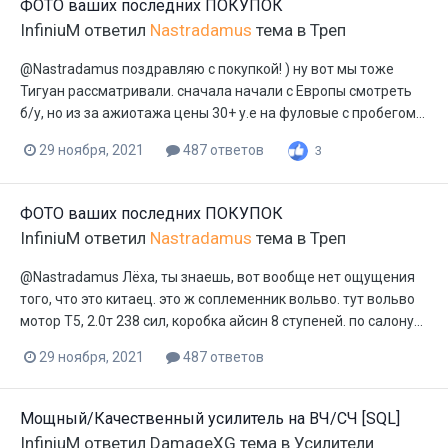
ФОТО ваших последних ПОКУПОК
InfiniuM
ответил
Nastradamus
тема в
Треп
@Nastradamus поздравляю с покупкой! ) ну вот мы тоже
Тигуан рассматривали. сначала начали с Европы смотреть
б/у, но из за ажиотажа цены 30+ у.е на фуловые с пробегом...
29 ноября, 2021
487 ответов
3
ФОТО ваших последних ПОКУПОК
InfiniuM
ответил
Nastradamus
тема в
Треп
@Nastradamus Лёха, ты знаешь, вот вообще нет ощущения
того, что это китаец. это ж соплеменник вольво. тут вольво
мотор Т5, 2.0т 238 сил, коробка айсин 8 ступеней. по салону...
29 ноября, 2021
487 ответов
Мощный/Качественный усилитель на ВЧ/СЧ [SQL]
InfiniuM
ответил
DamageXG
тема в
Усилители