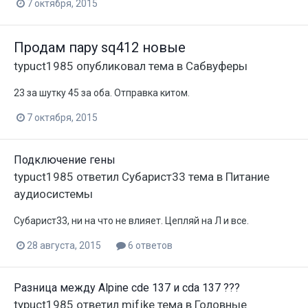
7 октября, 2015
Продам пару sq412 новые
typuct1985
опубликовал тема в
Сабвуферы
23 за шутку 45 за оба. Отправка китом.
7 октября, 2015
Подключение гены
typuct1985
ответил
Субарист33
тема в
Питание
аудиосистемы
Субарист33, ни на что не влияет. Цепляй на Л и все.
28 августа, 2015
6 ответов
Разница между Alpine cde 137 и cda 137 ???
typuct1985
ответил
mifjke
тема в
Головные