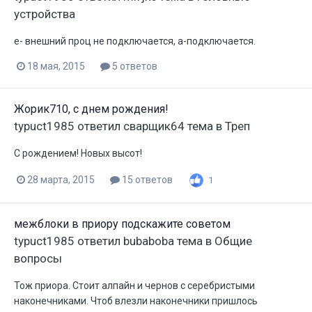
устройства
е- внешний проц не подключается, а-подключается.
18 мая, 2015
5 ответов
Жорик710, с днем рождения!
typuct1985
ответил
сварщик64
тема в
Треп
С рождением! Новых высот!
28 марта, 2015
15 ответов
1
межблоки в приору подскажите советом
typuct1985
ответил
bubaboba
тема в
Общие
вопросы
Тож приора. Стоит алпайн и чернов с серебристыми
наконечниками. Чтоб влезли наконечники пришлось