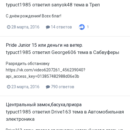
typuct1985
ответил
sanyok48
тема в
Треп
С днём рождения! Всех благ!
28 марта, 2016
14 ответов
1
Pride Junior 15 или деньги на ветер.
typuct1985
ответил
George606
тема в
Сабвуферы
Разрядить обстановку
https://vk.com/video6207261_456239040?
api_access_key=013857482988d06e3b
23 марта, 2016
790 ответов
Центральный замок,басуха,приора
typuct1985
ответил
Drive163
тема в
Автомобильная
электроника