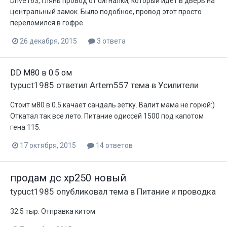
Drive163, глянь провод от сигналки, который идет в дверь на
центральный замок. Было подобное, провод этот просто
переломился в гофре.
26 декабря, 2015
3 ответа
DD M80 в 0.5 ом
typuct1985
ответил
Artem557
тема в
Усилители
Стоит м80 в 0.5 качает сандаль зетку. Валит мама не горюй:)
Откатал так все лето. Питание одиссей 1500 под капотом
гена 115.
17 октября, 2015
14 ответов
продам дс хр250 новый
typuct1985
опубликовал тема в
Питание и проводка
32.5 тыр. Отправка китом.