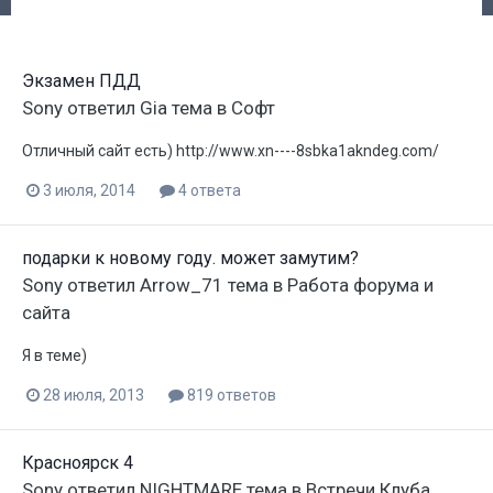
Экзамен ПДД
Sony
ответил
Gia
тема в
Софт
Отличный сайт есть) http://www.xn----8sbka1akndeg.com/
3 июля, 2014
4 ответа
подарки к новому году. может замутим?
Sony
ответил
Arrow_71
тема в
Работа форума и
сайта
Я в теме)
28 июля, 2013
819 ответов
Красноярск 4
Sony
ответил
NIGHTMARE
тема в
Встречи Клуба