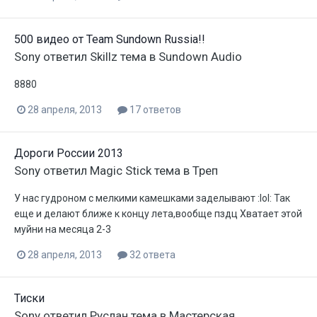
500 видео от Team Sundown Russia!!
Sony
ответил
Skillz
тема в
Sundown Audio
8880
28 апреля, 2013
17 ответов
Дороги России 2013
Sony
ответил
Magic Stick
тема в
Треп
У нас гудроном с мелкими камешками заделывают :lol: Так
еще и делают ближе к концу лета,вообще пздц Хватает этой
муйни на месяца 2-3
28 апреля, 2013
32 ответа
Тиски
Sony
ответил
Руслан
тема в
Мастерская