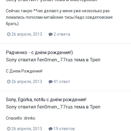
Сейчас такую **ню делают,у меня уже несколько раз
ломались пополам китайские тисы.Надо совдеповские
брать)
26 апреля, 2013
2 ответа
Радченко - с днём рождения!)
Sony
ответил
fen0men_77rus
тема в
Треп
С Днем Рождения!
26 апреля, 2013
41 ответ
Sony, Egorka, not4u с днём рождения!
Sony
ответил
fen0men_77rus
тема в
Треп
Спасибо :drinks:
26 апреля, 2013
19 ответов