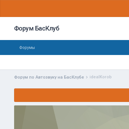
Форум БасКлуб
Форумы
idealKorob
Форум по Автозвуку на БасКлубе