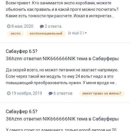
Всем привет. Кто занимается экспо коробами, можете
обьяснить как правиль и в какой проге можно посчитать?
Какие есть тонкости при рассчете. Искал в интернетах...
8 мая, 2020
2 ответа
(и ещё 2 )
экспо
экспоненциальный
Сабвуфер 6.5?
36hznn
ответил
NIK666666NIK
тема в
Сабвуферы
Да скорей всего, но может питания не хватает напрямую.
Если через такой же модуль то ему 24 вольт надо а это
повышающий преобразователь нужен. У меня вроде не...
19 ноября, 2019
6 ответов
имеет право на жизнь?
Сабвуфер 6.5?
36hznn
ответил
NIK666666NIK
тема в
Сабвуферы
У самого стоит от домашнего, только короб литров на 20,