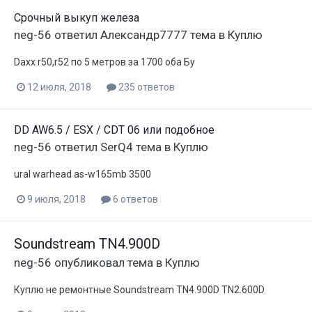
Срочный выкуп железа
neg-56
ответил
Александр7777
тема в
Куплю
Daxx r50,r52 по 5 метров за 1700 оба Бу
12 июля, 2018
235 ответов
DD AW6.5 / ESX / CDT 06 или подобное
neg-56
ответил
SerQ4
тема в
Куплю
ural warhead as-w165mb 3500
9 июля, 2018
6 ответов
Soundstream TN4.900D
neg-56
опубликовал тема в
Куплю
Куплю не ремонтные Soundstream TN4.900D TN2.600D