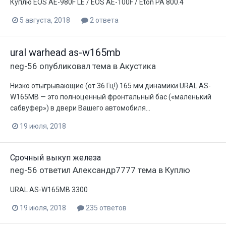
Куплю EOS AE-980F LE / EOS АЕ-100F / Eton PA 800.4
5 августа, 2018
2 ответа
ural warhead as-w165mb
neg-56
опубликовал тема в
Акустика
Низко отыгрывающие (от 36 Гц!) 165 мм динамики URAL AS-
W165MB — это полноценный фронтальный бас («маленький
сабвуфер») в двери Вашего автомобиля...
19 июля, 2018
Срочный выкуп железа
neg-56
ответил
Александр7777
тема в
Куплю
URAL AS-W165MB 3300
19 июля, 2018
235 ответов