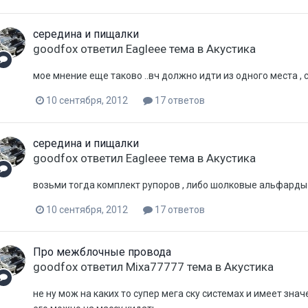
середина и пищалки
goodfox
ответил
Eagleee
тема в
Акустика
мое мнение еще таково ..вч должно идти из одного места , 
10 сентября, 2012
17 ответов
середина и пищалки
goodfox
ответил
Eagleee
тема в
Акустика
возьми тогда комплект рупоров , либо шолковые альфарды 
10 сентября, 2012
17 ответов
Про межблочные провода
goodfox
ответил
Mixa77777
тема в
Акустика
не ну мож на каких то супер мега ску системах и имеет значе