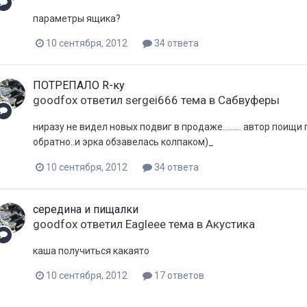
параметры ящика?
10 сентября, 2012
34 ответа
ПОТРЕПАЛО R-ку
goodfox
ответил
sergei666
тема в
Сабвуферы
ниразу не видел новых подвиг в продаже......... автор поищи
обратно..и эрка обзавелась колпаком)_
10 сентября, 2012
34 ответа
середина и пищалки
goodfox
ответил
Eagleee
тема в
Акустика
каша получиться какаято
10 сентября, 2012
17 ответов