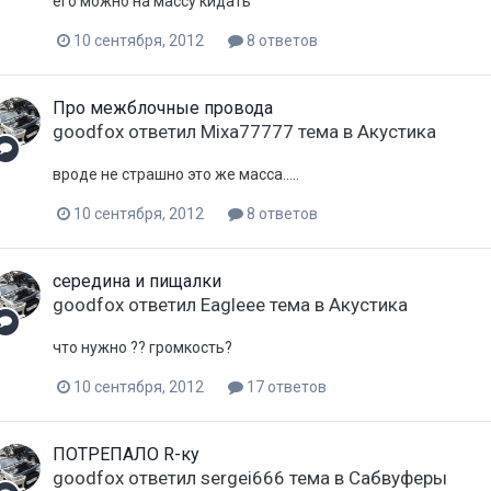
его можно на массу кидать
10 сентября, 2012
8 ответов
Про межблочные провода
goodfox
ответил
Mixa77777
тема в
Акустика
вроде не страшно это же масса.....
10 сентября, 2012
8 ответов
середина и пищалки
goodfox
ответил
Eagleee
тема в
Акустика
что нужно ?? громкость?
10 сентября, 2012
17 ответов
ПОТРЕПАЛО R-ку
goodfox
ответил
sergei666
тема в
Сабвуферы