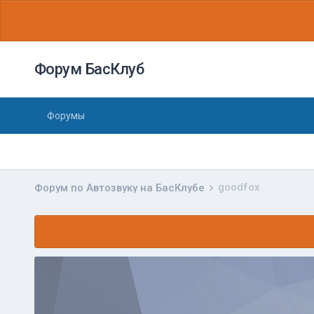
Форум БасКлуб
Форумы
goodfox
Форум по Автозвуку на БасКлубе