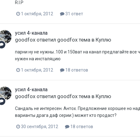
R.I.P
1 октября, 2012
31 ответ
усил 4-канала
goodfox
ответил
goodfox
тема в
Куплю
парни ну не нужны..100 и 150ват на канал предлагайте все 
нужен на инсталяцию
1 октября, 2012
18 ответов
усил 4-канала
goodfox
ответил
goodfox
тема в
Куплю
Сандаль не интересен. Антох. Предложение хорошее но надо
варианты драга даф серии:) может кто продаст?
30 сентября, 2012
18 ответов