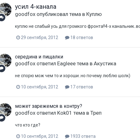
усил 4-канала
goodfox
опубликовал тема в
Куплю
куплю не слабый усь для громкого фронта!!4-х канальник..
29 сентября, 2012
18 ответов
середина и пищалки
goodfox
ответил
Eagleee
тема в
Акустика
не спорю мож чем то и хороши..но почему люблю шолк)
10 сентября, 2012
17 ответов
может зарежемся в контру?
goodfox
ответил
Kok01
тема в
Треп
что кто где?
10 сентября, 2012
1933 ответа