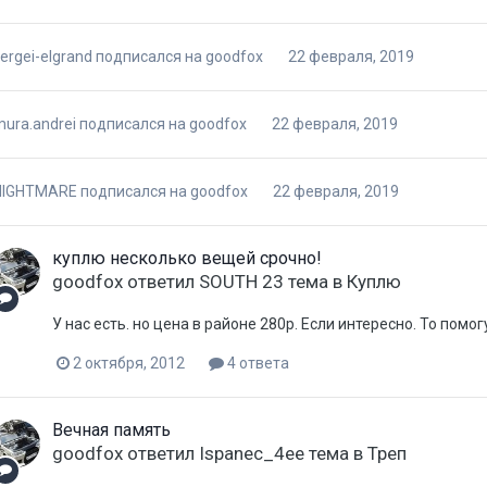
ergei-elgrand
подписался на
goodfox
22 февраля, 2019
ura.andrei
подписался на
goodfox
22 февраля, 2019
NIGHTMARE
подписался на
goodfox
22 февраля, 2019
куплю несколько вещей срочно!
goodfox
ответил
SOUTH 23
тема в
Куплю
У нас есть. но цена в районе 280р. Если интересно. То помог
2 октября, 2012
4 ответа
Вечная память
goodfox
ответил
Ispanec_4ee
тема в
Треп