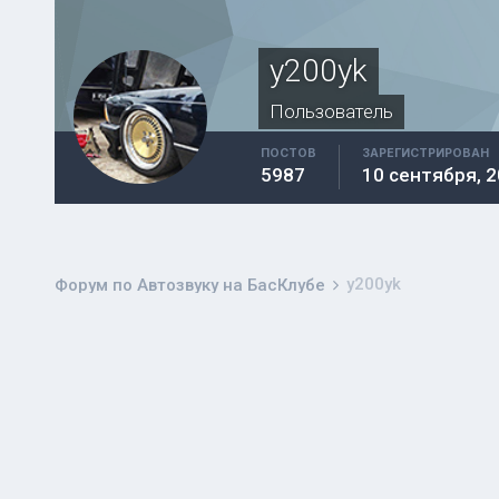
y200yk
Пользователь
ПОСТОВ
ЗАРЕГИСТРИРОВАН
5987
10 сентября, 
y200yk
Форум по Автозвуку на БасКлубе