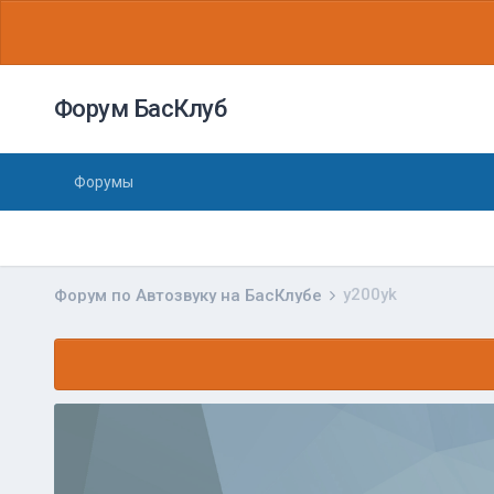
Форум БасКлуб
Форумы
y200yk
Форум по Автозвуку на БасКлубе