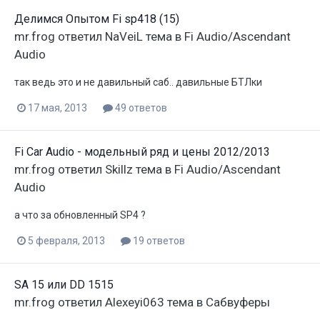
Делимся Опытом Fi sp418 (15)
mr.frog
ответил
NaVeiL
тема в
Fi Audio/Ascendant
Audio
так ведь это и не давильный саб.. давильные БТЛки
17 мая, 2013
49 ответов
Fi Car Audio - модельный ряд и цены 2012/2013
mr.frog
ответил
Skillz
тема в
Fi Audio/Ascendant
Audio
а что за обновленный SP4 ?
5 февраля, 2013
19 ответов
SA 15 или DD 1515
mr.frog
ответил
Alexeyi063
тема в
Сабвуферы