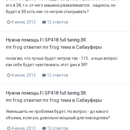
его в ЗЯ, т.к. от него машина разваливается... надеюсь он
будет в ЗЯ хоть как-то негров отыгрывать?
4 июня, 2013
12 ответов
Нужна помощь.Fi SP418 full tuning.ЗЯ.
mr.frog
ответил
mr.frog
тема в
Сабвуферы
полагаю, что лучше будет литров так - 115... и еще вопрос:
как себе будет чувствовать этот дин в ЗЯ?
4 июня, 2013
12 ответов
Нужна помощь.Fi SP418 full tuning.ЗЯ.
mr.frog
ответил
mr.frog
тема в
Сабвуферы
Уменьшить не проблема будет, Но вопрос - до какого
объема, если усь довольно мощный для повседнева?
4 июня, 2013
12 ответов