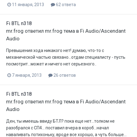
11 января, 2013
62 ответа
Fi BTL n318
mr.frog
ответил
mr.frog
тема в
Fi Audio/Ascendant
Audio
Превышения хода никакого нет! думаю, что-то с
механической частью связано...отдам специалисту - пусть
посмотрит...может и ничего нет серьезного..
7 января, 2013
26 ответов
Fi BTL n318
mr.frog
ответил
mr.frog
тема в
Fi Audio/Ascendant
Audio
Ден, ты имеешь ввиду БТЛ? пока еще нет...толком не
разобрался с СП4... поставил вчера в короб...начал
наваливать потихоньку, вроде все хорошо, а чуть больше...