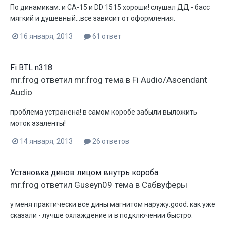
По динамикам: и СА-15 и DD 1515 хороши! слушал ДД - басс
мягкий и душевный...все зависит от оформления.
16 января, 2013
61 ответ
Fi BTL n318
mr.frog
ответил
mr.frog
тема в
Fi Audio/Ascendant
Audio
проблема устранена! в самом коробе забыли выложить
моток эзаленты!
14 января, 2013
26 ответов
Установка динов лицом внутрь короба.
mr.frog
ответил
Guseyn09
тема в
Сабвуферы
у меня практически все дины магнитом наружу:good: как уже
сказали - лучше охлаждение и в подключении быстро.