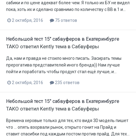
сабики и по цене адекват более чем. Я только их БУ не видел
пока, хоть их и сделано сравнимо по количеству с ВВ в.1 и...
2 октября, 2016
75 ответов
Небольшой тест 15" сабвуферов в Екатеринбурге
TAKO
ответил
Kently
тема в
Сабвуферы
Да, нам и правда не стоило много писать. Засирать темы
прерогатива представителей иного бренда)) Нам лучше
пойти и поработать чтобы продукт стал ещё лучше, и...
2 октября, 2016
235 ответов
Небольшой тест 15" сабвуферов в Екатеринбурге
TAKO
ответил
Kently
тема в
Сабвуферы
Времена херовые только для тех, кто видя 3D модель пишет
что ... опять взорвали рынок, открыто гонит на Прайд и
ставит спасибки под каждым постом против прайд. Для тех...