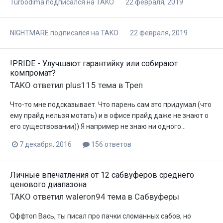
Turbodima
подписался на
TAKO
22 февраля, 2019
NIGHTMARE
подписался на
TAKO
22 февраля, 2019
!PRIDE - Улучшают гарантийку или собирают
компромат?
TAKO
ответил
plus115
тема в
Треп
Что-то мне подсказывает. Что парень сам это придумал (что
ему прайд нельзя мотать) и в офисе прайд даже не знают о
его существовании)) Я например не знаю ни одного...
7 декабря, 2016
156 ответов
Личные впечатления от 12 сабвуферов среднего
ценового диапазона
TAKO
ответил
waleron94
тема в
Сабвуферы
Оффтоп Вась, ты писал про пачки сломанных сабов, но