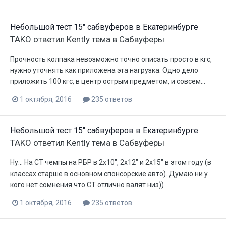
Небольшой тест 15" сабвуферов в Екатеринбурге
TAKO
ответил
Kently
тема в
Сабвуферы
Прочность колпака невозможно точно описать просто в кгс,
нужно уточнять как приложена эта нагрузка. Одно дело
приложить 100 кгс, в центр острым предметом, и совсем...
1 октября, 2016
235 ответов
Небольшой тест 15" сабвуферов в Екатеринбурге
TAKO
ответил
Kently
тема в
Сабвуферы
Ну... На СТ чемпы на РБР в 2х10", 2х12" и 2х15" в этом году (в
классах старше в основном спонсорские авто). Думаю ни у
кого нет сомнения что СТ отлично валят низ))
1 октября, 2016
235 ответов