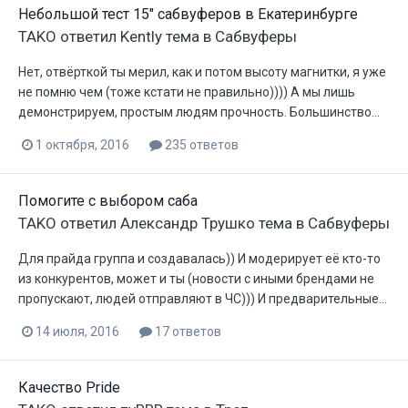
Небольшой тест 15" сабвуферов в Екатеринбурге
TAKO
ответил
Kently
тема в
Сабвуферы
Нет, отвёрткой ты мерил, как и потом высоту магнитки, я уже
не помню чем (тоже кстати не правильно)))) А мы лишь
демонстрируем, простым людям прочность. Большинство...
1 октября, 2016
235 ответов
Помогите с выбором саба
TAKO
ответил
Александр Трушко
тема в
Сабвуферы
Для прайда группа и создавалась)) И модерирует её кто-то
из конкурентов, может и ты (новости с иными брендами не
пропускают, людей отправляют в ЧС))) И предварительные...
14 июля, 2016
17 ответов
Качество Pride