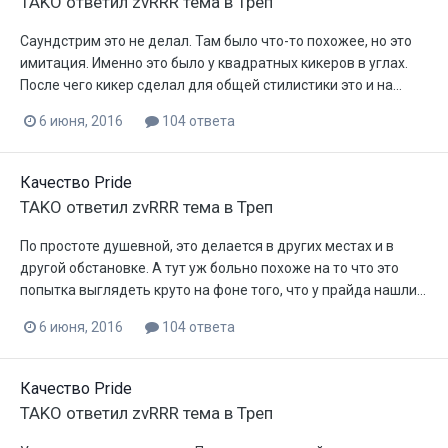
TAKO
ответил
zvRRR
тема в
Треп
Саундстрим это не делал. Там было что-то похожее, но это
имитация. Именно это было у квадратных кикеров в углах.
После чего кикер сделал для общей стилистики это и на...
6 июня, 2016
104 ответа
Качество Pride
TAKO
ответил
zvRRR
тема в
Треп
По простоте душевной, это делается в других местах и в
другой обстановке. А тут уж больно похоже на то что это
попытка выглядеть круто на фоне того, что у прайда нашли...
6 июня, 2016
104 ответа
Качество Pride
TAKO
ответил
zvRRR
тема в
Треп