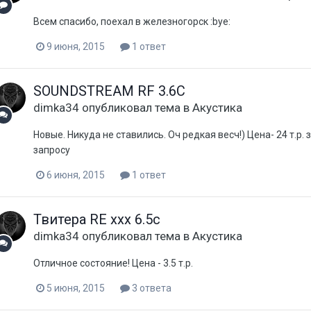
Всем спасибо, поехал в железногорск :bye:
9 июня, 2015
1 ответ
SOUNDSTREAM RF 3.6C
dimka34
опубликовал тема в
Акустика
Новые. Никуда не ставились. Оч редкая весч!) Цена- 24 т.р.
запросу
6 июня, 2015
1 ответ
Твитера RE xxx 6.5c
dimka34
опубликовал тема в
Акустика
Отличное состояние! Цена - 3.5 т.р.
5 июня, 2015
3 ответа