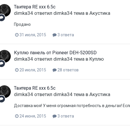
Твитера RE xxx 6.5c
dimka34
ответил
dimka34
тема в
Акустика
Продано
31 июля, 2015
3 ответа
Куплю панель от Pioneer DEH-5200SD
dimka34
ответил
dimka34
тема в
Куплю
20 июля, 2015
28 ответов
Твитера RE xxx 6.5c
dimka34
ответил
dimka34
тема в
Акустика
Доставка моя! У меня огромная потребность в деньгах! Есл
24 июня, 2015
3 ответа