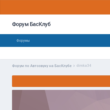
Форум БасКлуб
Форумы
dimka34
Форум по Автозвуку на БасКлубе