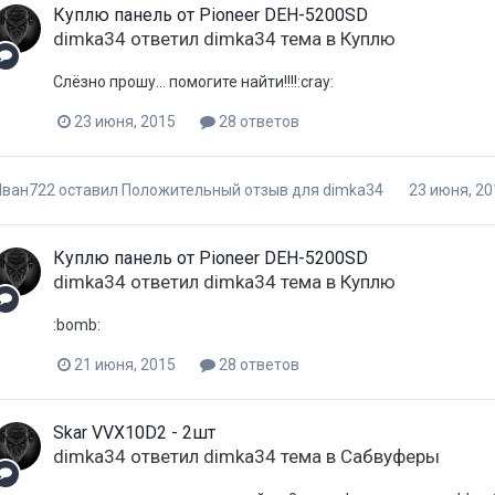
Куплю панель от Pioneer DEH-5200SD
dimka34
ответил
dimka34
тема в
Куплю
Слёзно прошу... помогите найти!!!!:cray:
23 июня, 2015
28 ответов
Иван722
оставил Положительный отзыв для
dimka34
23 июня, 20
Куплю панель от Pioneer DEH-5200SD
dimka34
ответил
dimka34
тема в
Куплю
:bomb:
21 июня, 2015
28 ответов
Skar VVX10D2 - 2шт
dimka34
ответил
dimka34
тема в
Сабвуферы