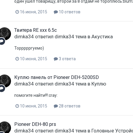
один ушел товарищу, второй за 8 отдам! не тороплюсь:blum
16 июня, 2015
10 ответов
Твитера RE xxx 6.5c
dimka34
ответил
dimka34
тема в
Акустика
Торрррргуемо)
10 июня, 2015
3 ответа
Куплю панель от Pioneer DEH-5200SD
dimka34
ответил
dimka34
тема в
Куплю
помогите найти!!!:cray:
10 июня, 2015
28 ответов
Pioneer DEH-80 prs
dimka34
ответил
dimka34
тема в
Головные Устрой