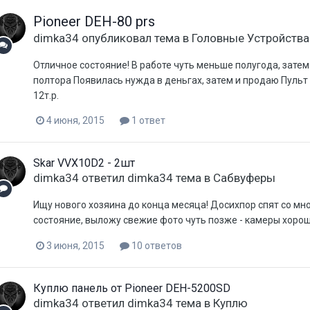
Pioneer DEH-80 prs
dimka34
опубликовал тема в
Головные Устройства
Отличное состояние! В работе чуть меньше полугода, зате
полтора Появилась нужда в деньгах, затем и продаю Пульт 
12т.р.
4 июня, 2015
1 ответ
Skar VVX10D2 - 2шт
dimka34
ответил
dimka34
тема в
Сабвуферы
Ищу нового хозяина до конца месяца! Досихпор спят со мно
состояние, выложу свежие фото чуть позже - камеры хорош
3 июня, 2015
10 ответов
Куплю панель от Pioneer DEH-5200SD
dimka34
ответил
dimka34
тема в
Куплю