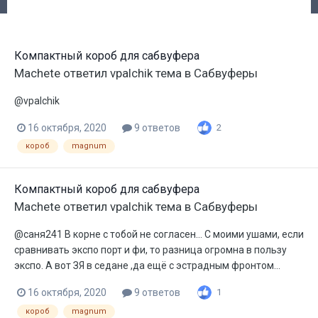
Компактный короб для сабвуфера
Machete
ответил
vpalchik
тема в
Сабвуферы
@vpalchik
16 октября, 2020
9 ответов
2
короб
magnum
Компактный короб для сабвуфера
Machete
ответил
vpalchik
тема в
Сабвуферы
@саня241 В корне с тобой не согласен... С моими ушами, если
сравнивать экспо порт и фи, то разница огромна в пользу
экспо. А вот ЗЯ в седане ,да ещё с эстрадным фронтом...
16 октября, 2020
9 ответов
1
короб
magnum