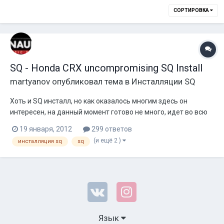
СОРТИРОВКА
SQ - Honda CRX uncompromising SQ Install
martyanov
опубликовал тема в
Инсталляции SQ
Хоть и SQ инсталл, но как оказалось многим здесь он
интересен, на данный момент готово не много, идет во всю
процесс восстановления самой машины. Ну и параллельно
19 января, 2012
299 ответов
работы по инсталлу. Системка будет на самом деле
(и ещё 2 )
инсталляция sq
sq
довольно громкая несмотря на SQ направленность. Начну с
описания источника....
Язык