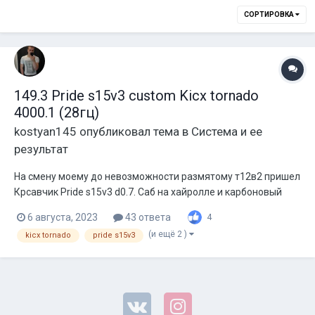
СОРТИРОВКА
149.3 Pride s15v3 custom Kicx tornado
4000.1 (28гц)
kostyan145
опубликовал тема в
Система и ее
результат
На смену моему до невозможности размятому т12в2 пришел
Крсавчик Pride s15v3 d0.7. Саб на хайролле и карбоновый
диффузор. Ничего особо не считал, чисто короб, чтоб можно
6 августа, 2023
43 ответа
4
было вправо-влево двигать. Труба 200 (цель хороший рез ,
(и ещё 2 )
kicx tornado
pride s15v3
но 200 мухыкальнее, поэтому с нее начал) 54см длиной.
Чистого 155л....