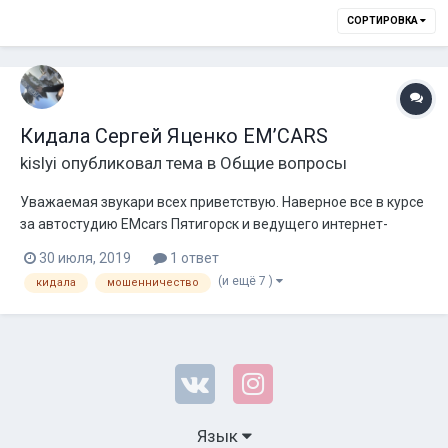
СОРТИРОВКА
Кидала Сергей Яценко EM’CARS
kislyi
опубликовал тема в
Общие вопросы
Уважаемая звукари всех приветствую. Наверное все в курсе
за автостудию EMcars Пятигорск и ведущего интернет-
магазин Сергея Яценко. Которая на данный момент якобы
30 июля, 2019
1 ответ
утратила своё значение, За данного человека ничего не
(и ещё 7 )
кидала
мошенничество
узнавал, и не собирался, так как имеет собственную студию,
организатор многих местны...
Язык