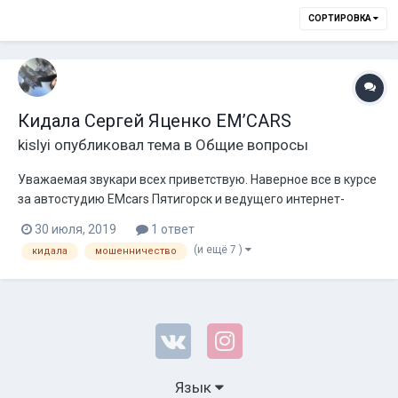
СОРТИРОВКА
Кидала Сергей Яценко EM’CARS
kislyi
опубликовал тема в
Общие вопросы
Уважаемая звукари всех приветствую. Наверное все в курсе
за автостудию EMcars Пятигорск и ведущего интернет-
магазин Сергея Яценко. Которая на данный момент якобы
30 июля, 2019
1 ответ
утратила своё значение, За данного человека ничего не
(и ещё 7 )
кидала
мошенничество
узнавал, и не собирался, так как имеет собственную студию,
организатор многих местны...
Язык