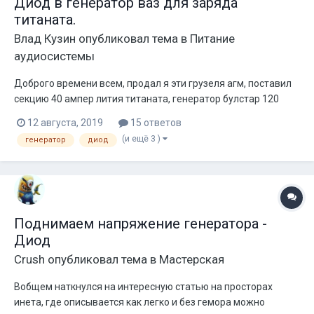
Диод в генератор ваз для заряда
титаната.
Влад Кузин
опубликовал тема в
Питание
аудиосистемы
Доброго времени всем, продал я эти грузеля агм, поставил
секцию 40 ампер лития титаната, генератор булстар 120
впаял диод, получил 14,6. На стоке на гене было около 13.8
12 августа, 2019
15 ответов
Кому будет интересно, диод выпаял со старого гены, ещё
(и ещё 3 )
генератор
диод
ставил кд202в, результат такой же. Кто что посоветует, что
б...
Поднимаем напряжение генератора -
Диод
Crush
опубликовал тема в
Мастерская
Вобщем наткнулся на интересную статью на просторах
инета, где описывается как легко и без гемора можно