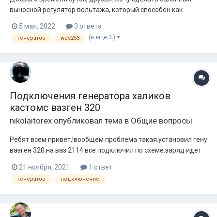
выносной регулятор вольтажа, который способен как
повышать, так и понижать напряжение. Сделать самому -
5 мая, 2022
3 ответа
чисто спортивный интерес, покупал себе повышающий, но
(и ещё 3 )
генератор
wps253
появилась потребность в обратном. Буду благодарен за
схему сего устройства....
Подключения генератора халиков
кастомс вазген 320
nikolaitorex
опубликовал тема в
Общие вопросы
Ребят всем привет,!вообщем проблема такая.установил гену
вазген 320.на ваз 2114.все подключил по схеме.заряд идет
все норм.а вот лампа зарядки на щитке не
21 ноября, 2021
1 ответ
гаснет.подскажите как решить эту проблему?
генератор
подключение