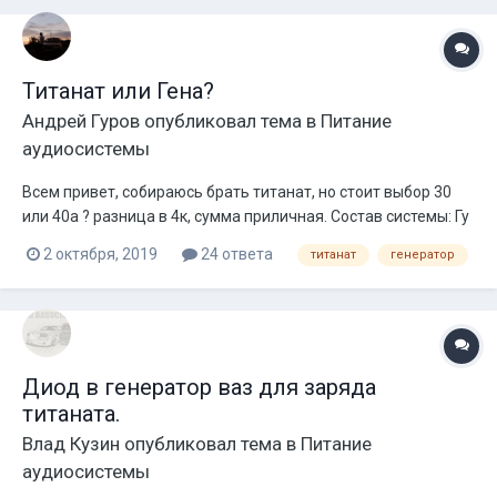
Титанат или Гена?
Андрей Гуров
опубликовал тема в
Питание
аудиосистемы
Всем привет, собираюсь брать титанат, но стоит выбор 30
или 40а ? разница в 4к, сумма приличная. Состав системы: Гу
пион 580 Саб т18в3 Усь на него Урал ut 1.3800 Фронт 2 пары
2 октября, 2019
24 ответа
титанат
генератор
руби 8 Питает их кватро хл Твитеры т34 Питаются от Fusion fp
80.2 Гена 135а Будет ли большая разница в...
Диод в генератор ваз для заряда
титаната.
Влад Кузин
опубликовал тема в
Питание
аудиосистемы