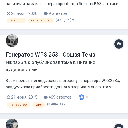
наличии и на заказ генераторы болт в болт на ВАЗ, а также
на любую иномарку болт в болт. В наличии салонные
20 июля, 2020
9 ответов
регуляторы напряжения VOLT-1, VOLT-2, VOLT-3, VOLT-4 и
(и ещё 6 )
ts audio
генераторы
VOLT-5, которые подходят на большинство генераторов
повышенной мощности такие к...
Генератор WPS 253 - Общая Тема
Nikita23rus
опубликовал тема в
Питание
аудиосистемы
Всем привет, поглядываюю в сторону генератора WPS253a,
раздумываю приобрести данного зверька. я знаю что у
многих бассклубовцев он стоит или стоял. Интересует
21 июня, 2015
469 ответов
3
выдаваемый ток, может кто провести тест,и заснять на
(и ещё 3 )
генератор
wps
видео или фото ? Я считаю, что тема многим будет
интересна, так как генератор можно за...