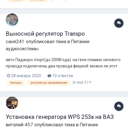
дистрибьютор приходят провода от титаната . Титанат
находится в...
Выносной регулятор Transpo
саня241
опубликовал тема в
Питание
аудиосистемы
авто Паджеро спорт(до 2008года). на гене помимо силового
провода подключены два провода фишкой. можно ли этот
ген подружить с универсальным выносным регулятором
28 января, 2020
10 ответов
Transpo? и как? фото с интернета
(и ещё 3 )
transpo
регулятор напряжения
Установка генератора WPS 253а на ВАЗ
виталий 457
опубликовал тема в
Питание