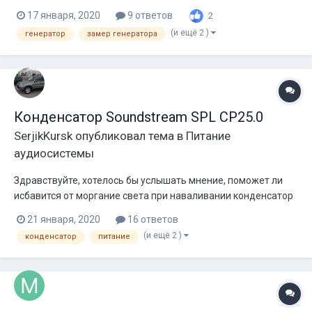
который вынес весь мозг. Поставил, и конечно же имея
17 января, 2020
9 ответов
2
токовые клещи на постоянный ток - замерил. Результат
(и ещё 2 )
генератор
замер генератора
удивил. Конечно на холодную, времени греть особо не было
- лениво. Сколько он выдал -...
Конденсатор Soundstream SPL CP25.0
SerjikKursk
опубликовал тема в
Питание
аудиосистемы
Здравствуйте, хотелось бы услышать мнение, поможет ли
исбавится от моргание света при наваливании конденсатор
Soundstream SPL CP25.0. Не хотелось бы менять свежий
21 января, 2020
16 ответов
аккумулятор варта кислоту на АГМ, говорят особо разници
(и ещё 2 )
конденсатор
питание
не будет, и тем более литий. Хочется немного разгрузить
генератор от рывков....