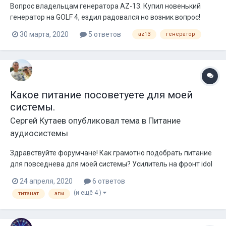
Вопрос владельцам генератора AZ-13. Купил новенький
генератор на GOLF 4, ездил радовался но возник вопрос!
Когда установил генератор поехал обкатал его, в
30 марта, 2020
5 ответов
az13
генератор
последующие дни ездил по городу в теплую погоду, валил и
напряжение было 14.6 при полностью заряженных акумах и
прогретой машиной. Спустя...
Какое питание посоветуете для моей
системы.
Сергей Кутаев
опубликовал тема в
Питание
аудиосистемы
Здравствуйте форумчане! Как грамотно подобрать питание
для повседнева для моей системы? Усилитель на фронт idol
audio 4*150, моник рассчитываю брать с запасом для pride
24 апреля, 2020
6 ответов
junior 12, и для твитеров ural bulava. Моя кислота скоро умрёт
(и ещё 4 )
титанат
агм
и мне надо уже планировать бюджет для питания.
Генератор у меня на 1...