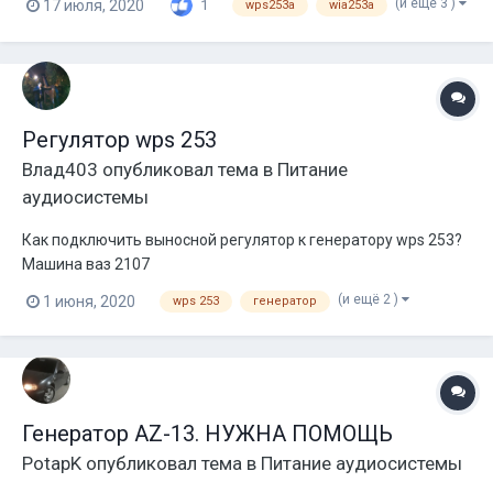
(и ещё 3 )
17 июля, 2020
1
wps253a
wia253a
бюджетный генератор WAI он же WPS 253 ампер для
сравнения штатный гена 100ампер. Много было перебрано
вариантов уст...
Регулятор wps 253
Влад403
опубликовал тема в
Питание
аудиосистемы
Как подключить выносной регулятор к генератору wps 253?
Машина ваз 2107
(и ещё 2 )
1 июня, 2020
wps 253
генератор
Генератор AZ-13. НУЖНА ПОМОЩЬ
PotapK
опубликовал тема в
Питание аудиосистемы