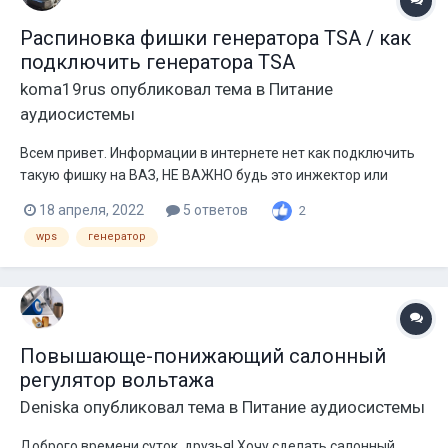
Распиновка фишки генератора TSA / как
подключить генератора TSA
koma19rus
опубликовал тема в
Питание
аудиосистемы
Всем привет. Информации в интернете нет как подключить
такую фишку на ВАЗ, НЕ ВАЖНО будь это инжектор или
обычная жыга-Дрыга) вообщем ближе к сути.. Имеем 4 пина
18 апреля, 2022
5 ответов
2
1. L - Лампа контроля, (Та самая что в щетке приборов) 2. IG -
wps
генератор
вход включения зажигания (Простым языком вк...
Повышающе-понижающий салонный
регулятор вольтажа
Deniska
опубликовал тема в
Питание аудиосистемы
Доброго времени суток, друзья! Хочу сделать салонный