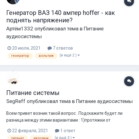
Генератор ВАЗ 140 ампер hoffer - как
поднять напряжение?
Артём1332
опубликовал тема в
Питание
аудиосистемы
20 июля, 2021
7 ответов
(и ещё 2 )
генератор
вольтаж
Питание системы
SegReff
опубликовал тема в
Питание аудиосистемы
Всем привет возник такой вопрос . Подскажите будет ли
разница между этими вариантами : 1)протяжки от
генератора идут на Титанат и потом уже на дистрибьютор.
22 февраля, 2021
1 ответ
2) протяжки от генератора идут на дистрибьютор и на
(и ещё 3 )
титанат
автозвук