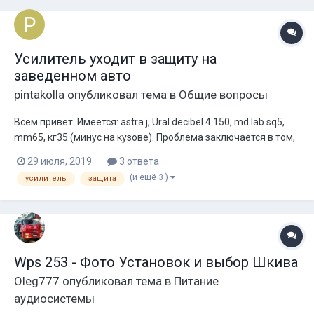
Усилитель уходит в защиту на
заведенном авто
pintakolla
опубликовал тема в
Общие вопросы
Всем привет. Имеется: astra j, Ural decibel 4.150, md lab sq5,
mm65, кг35 (минус на кузове). Проблема заключается в том,
что при работающей машине усилитель в защите (даже если
29 июля, 2019
3 ответа
рем накинуть после пуска) хоть с акустикой хоть без,
(и ещё 3 )
усилитель
защита
главное чтобы были подключены rca от конвертера, без них
в защ...
Wps 253 - Фото Установок и выбор Шкива
Oleg777
опубликовал тема в
Питание
аудиосистемы