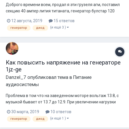
Доброго времени всем, продал я эти грузеля агм, поставил
секцию 40 ампер лития титаната, генератор булстар 120
впаял диод, получил 14,6. На стоке на гене было около 13.8
12 августа, 2019
15 ответов
Кому будет интересно, диод выпаял со старого гены, ещё
(и ещё 3 )
генератор
диод
ставил кд202в, результат такой же. Кто что посоветует, что
б...
Как повысить напряжение на генераторе
1jz-ge
Danzel_7
опубликовал тема в
Питание
аудиосистемы
Проблема в том что на заведенном моторе вольтаж 13.8, с
музыкой бывает от 13.7 до 12.9. При увеличении нагрузки
гена неохотно увеличивает напряжение, а иногда и вовсе не
30 марта, 2019
10 ответов
увеличивает, о такой проблеме наслышан от всех
(и ещё 1 )
генератор
диод
владельцев джейзета. Хотел бы узнать, возможно ли
поставить внешний регулятор...