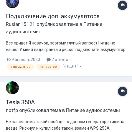
Подключение доп. аккумулятора
Ruslan15121
опубликовал тема в
Питание
аудиосистемы
Все привет Я новичок, поэтому глупый вопрос) Нигде не
нашел У меня лада гранта и решил подключить аккумулятор
в багажник Взял агм на 105а Генератор az на 320 Хотелось
9 апреля, 2020
2 ответа
бы выкинуть из под капота свой старый (на 60а) и протянуть
(и ещё 1 )
аккумулятор
генератор
проводку к новому, но вроде много проводов получится, на
в...
Tesla 350A
notfp
опубликовал тема в
Питание аудиосистемы
Не нашел темы такой вообще - о данном генераторе тишина
везде. Рискнул и купил себе такой, взамен WPS 253A,