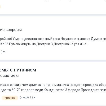
ие вопросы
рой акб У меня десятка, штатный гена Но уже не вывозит Думаю п
г 35 Бумаю кинуть на Дистрик С Дистрика на уся и на...
1 )
емы с питанием
иосистемы
ках, в связи с чем движок не тянет, машина не едет, просадка обо
где-то 60-70 квадрат меди Конденсатор 3 фарада Провода от генер
(и ещё 1 )
питание