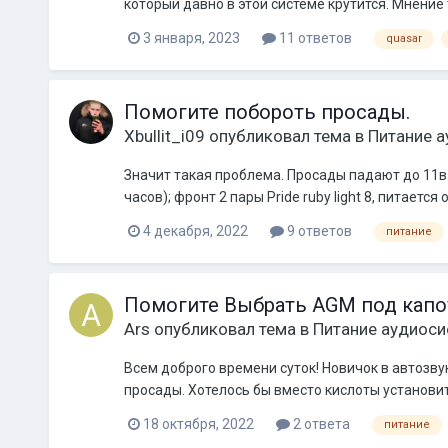
который давно в этой системе крутится. Мнение 
3 января, 2023
11 ответов
quasar
Помогите побороть просады.
Xbullit_i09
опубликовал тема в
Питание 
Значит такая проблема. Просады падают до 11в. П
часов); фронт 2 пары Pride ruby light 8, питается
4 декабря, 2022
9 ответов
питание
Помогите Выбрать AGM под капо
Аrs
опубликовал тема в
Питание аудиос
Всем доброго времени суток! Новичок в автозвук
просады. Хотелось бы вместо кислоты установит
18 октября, 2022
2 ответа
питание