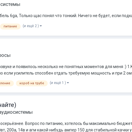
осистемы
кабель 6ga, Только щас понял что тонкий. Ничего не будет, если под
(и ещё 2 )
питание
росы
звуке и появилось несколько не понятных моментов для меня :) 1.
о если усилитель способен отдать требуемую мощность и при 2 ом 
(и ещё 1 )
вление
короб на трубе
айте)
 аудиосистемы
осерьёзнее. Вопрос по питанию, хотелось бы максимально бюджетно
, 200а, 14в и агм какой нибудь ампер 150 для стабильной качки уся