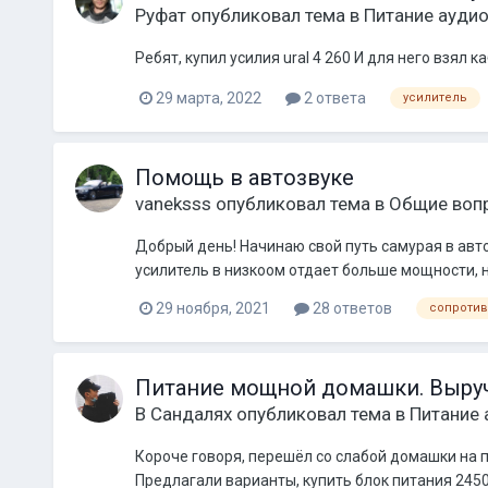
Руфат
опубликовал тема в
Питание ауди
Ребят, купил усилия ural 4 260 И для него взял 
29 марта, 2022
2 ответа
усилитель
Помощь в автозвуке
vaneksss
опубликовал тема в
Общие воп
Добрый день! Начинаю свой путь самурая в авто
усилитель в низкоом отдает больше мощности, н
29 ноября, 2021
28 ответов
сопроти
Питание мощной домашки. Выруч
В Сандалях
опубликовал тема в
Питание
Короче говоря, перешёл со слабой домашки на п
Предлагали варианты, купить блок питания 2450вт