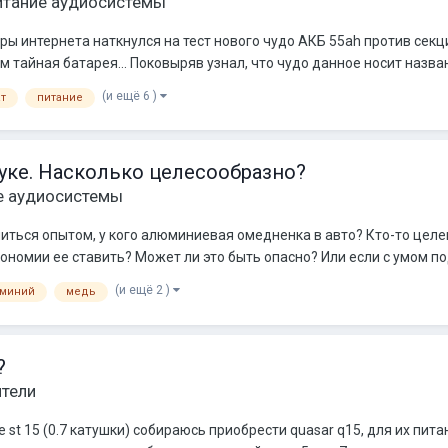
итание аудиосистемы
ы интернета наткнулся на тест нового чудо АКБ 55ah против секц
м тайная батарея... Поковыряв узнал, что чудо данное носит назван
(и ещё 6 )
т
питание
уке. Насколько целесообразно?
е аудиосистемы
литься опытом, у кого алюминиевая омедненка в авто? Кто-то цел
номии ее ставить? Может ли это быть опасно? Или если с умом под
(и ещё 2 )
миний
медь
?
ители
st 15 (0.7 катушки) собираюсь приобрести quasar q15, для их пита