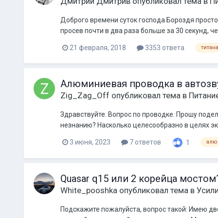
Дмитрий Дмитрив
опубликовал тема в
П
Доброго времени суток господа Бороздя простор
просев почти в два раза больше за 30 секунд, че
21 февраля, 2018
3353 ответа
титана
Алюминиевая проводка в автозв
Zig_Zag_Off
опубликовал тема в
Питани
Здравствуйте. Вопрос по проводке. Прошу поде
незнанию? Насколько целесообразно в целях эко
3 июня, 2023
7 ответов
1
алю
Quasar q15 или 2 корейца мостом
White_pooshka
опубликовал тема в
Усил
Подскажите пожалуйста, вопрос такой: Имею две 