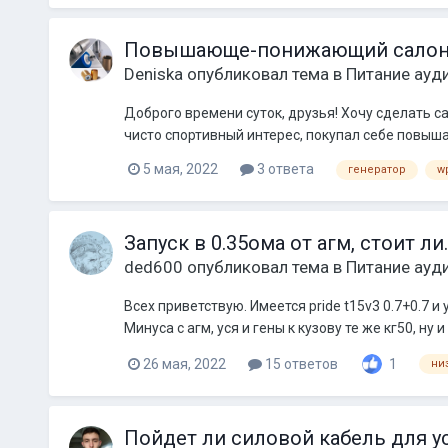
Повышающе-понижающий салонн
Deniska
опубликовал тема в
Питание ауд
Доброго времени суток, друзья! Хочу сделать с
чисто спортивный интерес, покупал себе повышаю
5 мая, 2022
3 ответа
генератор
w
Запуск в 0.35ома от агм, стоит ли.
ded600
опубликовал тема в
Питание ауд
Всех приветствую. Имеется pride t15v3 0.7+0.7 и
Минуса с агм, уся и гены к кузову те же кг50, ну
26 мая, 2022
15 ответов
1
ни
Пойдет ли силовой кабель для у