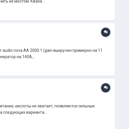
ить их мостом. Кваза...
т audio nova AA 2000.1 (gain выкручен примерно на 11
нератор на 140А,...
питание, кислоты не хватает, появляются сильные
а следующих варианта...