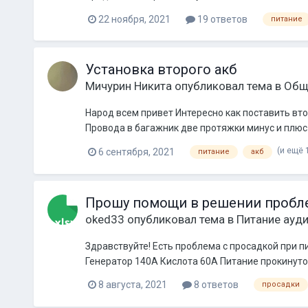
22 ноября, 2021
19 ответов
питание
Установка второго акб
Мичурин Никита
опубликовал тема в
Общ
Народ всем привет Интересно как поставить вто
Провода в багажник две протяжки минус и плюс К
(и ещё 
6 сентября, 2021
питание
акб
Прошу помощи в решении пробл
oked33
опубликовал тема в
Питание ауд
Здравствуйте! Есть проблема с просадкой при пи
Генератор 140А Кислота 60А Питание прокинуто 
8 августа, 2021
8 ответов
просадки