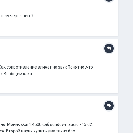
ключу через него?
Как сопротивление влияет на звук.Понятно ,что
? Вообщем кака...
. Моник skar1.4500 саб sundown audio x15 d2.
. Второй варик купить два таких бло...