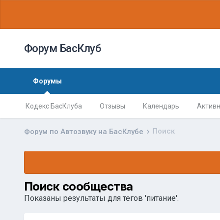
Форум БасКлуб
Форумы
Кодекс БасКлуба
Отзывы
Календарь
Активн
Поиск
Форум по Автозвуку на БасКлубе
Поиск сообщества
Показаны результаты для тегов 'питание'.