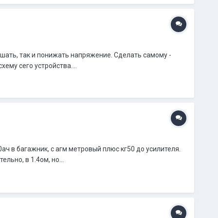
шать, так и понижать напряжение. Сделать самому -
ему сего устройства....
90ач в багажник, с агм метровый плюс кг50 до усилителя.
льно, в 1.4ом, но...