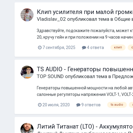
Клип усилителя при малой громк
Vladislav_02
опубликовал тема в
Общие 
Здравствуйте, подскажите пожалуйста, может кто
20, кручу гейн и при положении на 9 часов начи
7 сентября, 2025
4 ответа
клип
TS AUDIO - Генераторы повышен
TOP SOUND
опубликовал тема в
Предлож
Генераторы повышенной мощности на любой автом
салонные регуляторы напряжения VOLT-1, VOLT-2
20 июля, 2020
9 ответов
ts audio
Литий Титанат (LTO) - Аккумулят