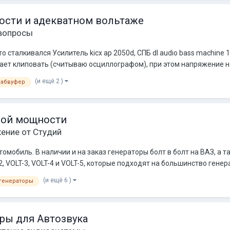
ости и адекватном вольтаже
вопросы
 сталкивался Усилитель kicx ap 2050d, СПБ dl audio bass machine 
нает клиповать (считываю осциллографом), при этом напряжение на
(и ещё 2 )
сабвуфер
ной мощности
ение от Студий
обиль. В наличии и на заказ генераторы болт в болт на ВАЗ, а та
, VOLT-3, VOLT-4 и VOLT-5, которые подходят на большинство генер
(и ещё 6 )
генераторы
оры для Автозвука