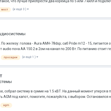
такое, что лучше приобрести два корейца по 5 или 7 килл и подключ
(и ещё 3 )
мост
аудиосистемы
о железу: голова - Aura AMH-78dsp; саб Pride m12 - 15, питается о
 от audio nova AA 150.2 в 2ом на канал по 200 Вт. По питанию стоит ге
(и ещё 1 )
просадки
т
истемы
е, собрал систему в сумме на 1.5 кВТ. На данный момент уперся в 
ь AGM под капот, помогите, пожалуйста, с выбором. Остановился н
agm