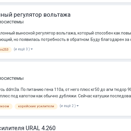
ый регулятор вольтажа
иосистемы
алонный выносной регулятор вольтажа, который способен как повы
щий, но появилась потребность в обратном. Буду благодарен за сх
(и ещё 3 )
ps253
иосистемы
 усь ddm3a. По питанию гена 110а, от него плюс кг50 до агм тюдор 
 и плюс под капотом как обычно дубляжи. Сейчас катушки последовате
(и ещё 2 )
зкоом
корейские усилители
силителя URAL 4.260