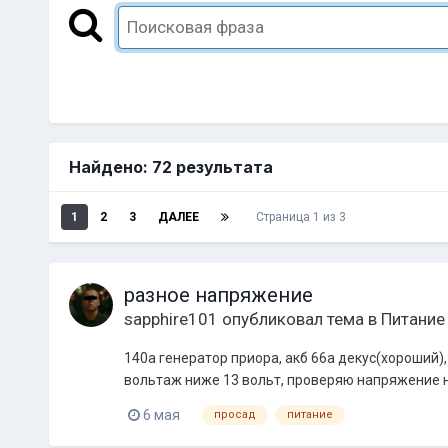
Найдено: 72 результата
1
2
3
ДАЛЕЕ
Страница 1 из 3
разное напряжение
sapphire101
опубликовал тема в
Питание
140а генератор приора, акб 66а декус(хороший),
вольтаж ниже 13 вольт, проверяю напряжение на 
6 мая
просад
питание